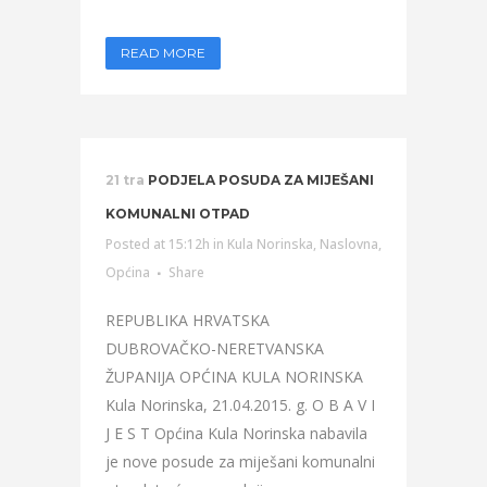
READ MORE
21 tra
PODJELA POSUDA ZA MIJEŠANI
KOMUNALNI OTPAD
Posted at 15:12h
in
Kula Norinska
,
Naslovna
,
Općina
Share
REPUBLIKA HRVATSKA
DUBROVAČKO-NERETVANSKA
ŽUPANIJA OPĆINA KULA NORINSKA
Kula Norinska, 21.04.2015. g. O B A V I
J E S T Općina Kula Norinska nabavila
je nove posude za miješani komunalni