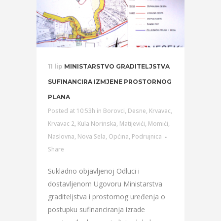
11 lip
MINISTARSTVO GRADITELJSTVA
SUFINANCIRA IZMJENE PROSTORNOG
PLANA
Posted at 10:53h
in
Borovci
,
Desne
,
Krvavac
,
Krvavac 2
,
Kula Norinska
,
Matijevići
,
Momići
,
Naslovna
,
Nova Sela
,
Općina
,
Podrujnica
Share
Sukladno objavljenoj Odluci i
dostavljenom Ugovoru Ministarstva
graditeljstva i prostornog uređenja o
postupku sufinanciranja izrade