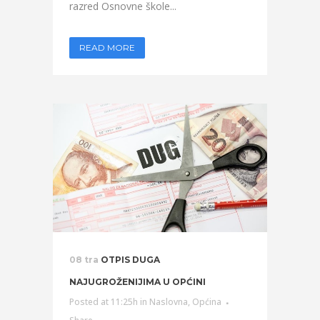
razred Osnovne škole...
READ MORE
08 tra
OTPIS DUGA
NAJUGROŽENIJIMA U OPĆINI
Posted at 11:25h
in
Naslovna
,
Općina