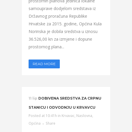
prostornih planova jedinica lokalne
samouprave dodjelom sredstava iz
Državnog proračuna Republike
Hrvatske za 2015. godine, Općina Kula
Norinska je dobila sredstva u iznosu
36.526,00 kn za izmjene i dopune
prostornog plana...
READ MORE
11 lip
DOBIVENA SREDSTVA ZA CRPNU
STANICU I ODVODNJU U KRVAVCU
Posted at 10:41h
in
Krvavac
,
Naslovna
,
Općina
Share