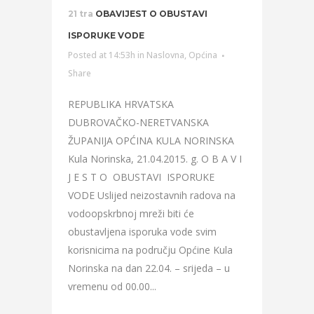
21 tra
OBAVIJEST O OBUSTAVI
ISPORUKE VODE
Posted at 14:53h
in
Naslovna
,
Općina
Share
REPUBLIKA HRVATSKA
DUBROVAČKO-NERETVANSKA
ŽUPANIJA OPĆINA KULA NORINSKA
Kula Norinska, 21.04.2015. g. O B A V I
J E S T O OBUSTAVI ISPORUKE
VODE Uslijed neizostavnih radova na
vodoopskrbnoj mreži biti će
obustavljena isporuka vode svim
korisnicima na području Općine Kula
Norinska na dan 22.04. – srijeda – u
vremenu od 00.00...