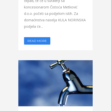
otpad, te će u suradnji sa
koncesionarom Čistoća Metković
d.o.o. početi sa podjelom istih. Za
domaćinstva naselja KULA NORINSKA
podjela će...
READ MORE