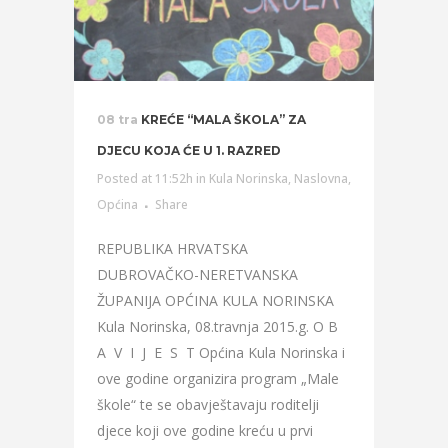
08 tra
KREĆE “MALA ŠKOLA” ZA
DJECU KOJA ĆE U 1. RAZRED
Posted at 11:52h
in
Kula Norinska
,
Naslovna
,
Općina
Share
REPUBLIKA HRVATSKA
DUBROVAČKO-NERETVANSKA
ŽUPANIJA OPĆINA KULA NORINSKA
Kula Norinska, 08.travnja 2015.g. O B
A V I J E S T Općina Kula Norinska i
ove godine organizira program „Male
škole“ te se obavještavaju roditelji
djece koji ove godine kreću u prvi