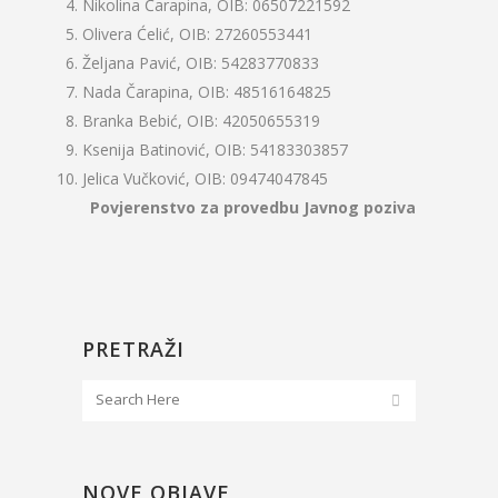
Nikolina Čarapina, OIB: 06507221592
Olivera Ćelić, OIB: 27260553441
Željana Pavić, OIB: 54283770833
Nada Čarapina, OIB: 48516164825
Branka Bebić, OIB: 42050655319
Ksenija Batinović, OIB: 54183303857
Jelica Vučković, OIB: 09474047845
Povjerenstvo za provedbu Javnog poziva
PRETRAŽI
NOVE OBJAVE