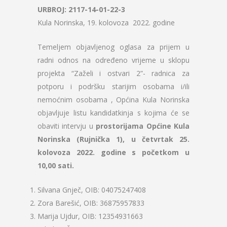
URBROJ: 2117-14-01-22-3
Kula Norinska, 19. kolovoza 2022. godine
Temeljem objavljenog oglasa za prijem u
radni odnos na određeno vrijeme u sklopu
projekta “Zaželi i ostvari 2”- radnica za
potporu i podršku starijim osobama i/ili
nemoćnim osobama , Općina Kula Norinska
objavljuje listu kandidatkinja s kojima će se
obaviti intervju u
prostorijama Općine Kula
Norinska (Rujnička 1), u četvrtak 25.
kolovoza 2022. godine s početkom u
10,00 sati.
Silvana Gnječ, OIB: 04075247408
Zora Barešić, OIB: 36875957833
Marija Ujdur, OIB: 12354931663