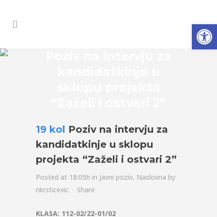
Open
Poziv na intervju za
kandidatkinje u
sklopu projekta
“Zaželi i ostvari 2”
19 kol
Poziv na intervju za
kandidatkinje u sklopu
projekta “Zaželi i ostvari 2”
Posted at 18:05h
in
Javni poziv
,
Naslovna
by
nkrsticevic
Share
KLASA: 112-02/22-01/02