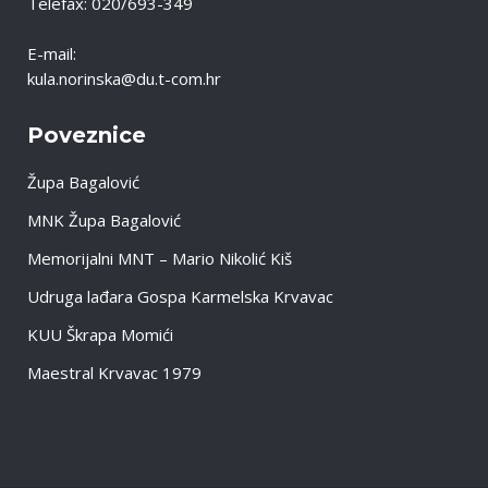
Telefax: 020/693-349
E-mail:
kula.norinska@du.t-com.hr
Poveznice
Župa Bagalović
MNK Župa Bagalović
Memorijalni MNT – Mario Nikolić Kiš
Udruga lađara Gospa Karmelska Krvavac
KUU Škrapa Momići
Maestral Krvavac 1979