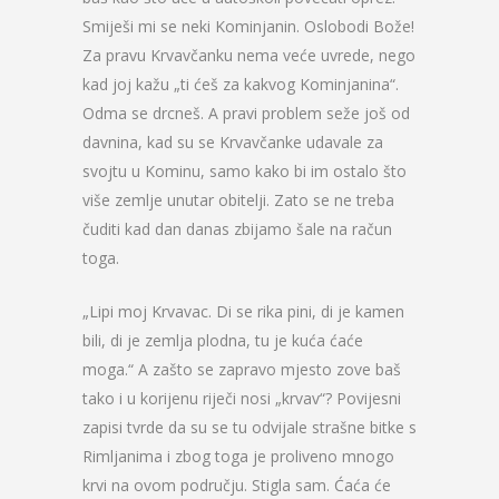
Smiješi mi se neki Kominjanin. Oslobodi Bože!
Za pravu Krvavčanku nema veće uvrede, nego
kad joj kažu „ti ćeš za kakvog Kominjanina“.
Odma se drcneš. A pravi problem seže još od
davnina, kad su se Krvavčanke udavale za
svojtu u Kominu, samo kako bi im ostalo što
više zemlje unutar obitelji. Zato se ne treba
čuditi kad dan danas zbijamo šale na račun
toga.
„Lipi moj Krvavac. Di se rika pini, di je kamen
bili, di je zemlja plodna, tu je kuća ćaće
moga.“ A zašto se zapravo mjesto zove baš
tako i u korijenu riječi nosi „krvav“? Povijesni
zapisi tvrde da su se tu odvijale strašne bitke s
Rimljanima i zbog toga je proliveno mnogo
krvi na ovom području. Stigla sam. Ćaća će