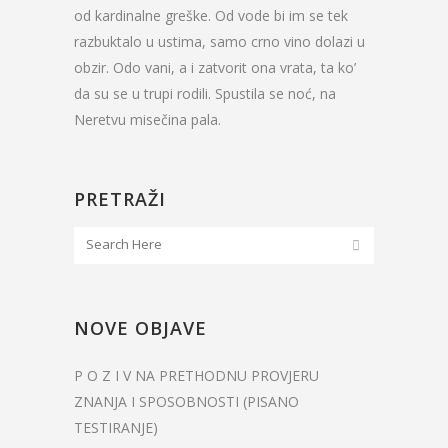
od kardinalne greške. Od vode bi im se tek
razbuktalo u ustima, samo crno vino dolazi u
obzir. Odo vani, a i zatvorit ona vrata, ta ko’
da su se u trupi rodili. Spustila se noć, na
Neretvu misečina pala.
PRETRAŽI
NOVE OBJAVE
P O Z I V NA PRETHODNU PROVJERU
ZNANJA I SPOSOBNOSTI (PISANO
TESTIRANJE)