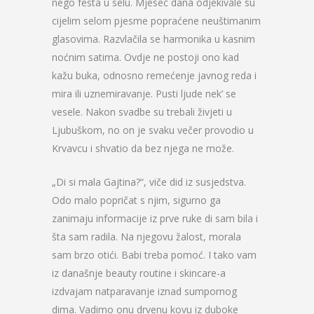
nego fešta u selu. Mjesec dana odjekivale su
cijelim selom pjesme popraćene neuštimanim
glasovima. Razvlačila se harmonika u kasnim
noćnim satima. Ovdje ne postoji ono kad
kažu buka, odnosno remećenje javnog reda i
mira ili uznemiravanje. Pusti ljude nek’ se
vesele. Nakon svadbe su trebali živjeti u
Ljubuškom, no on je svaku večer provodio u
Krvavcu i shvatio da bez njega ne može.
„Di si mala Gajtina?“, viče did iz susjedstva.
Odo malo popričat s njim, sigurno ga
zanimaju informacije iz prve ruke di sam bila i
šta sam radila. Na njegovu žalost, morala
sam brzo otići. Babi treba pomoć. I tako vam
iz današnje beauty routine i skincare-a
izdvajam natparavanje iznad sumpornog
dima. Vadimo onu drvenu kovu iz duboke