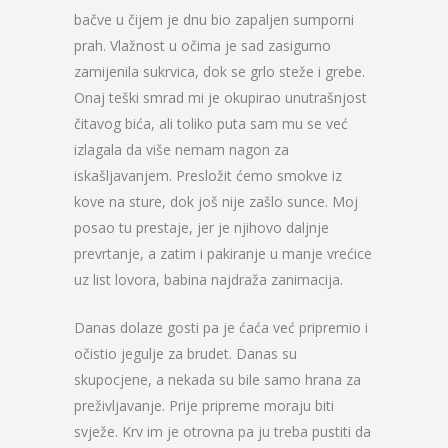
bačve u čijem je dnu bio zapaljen sumporni
prah. Vlažnost u očima je sad zasigurno
zamijenila sukrvica, dok se grlo steže i grebe.
Onaj teški smrad mi je okupirao unutrašnjost
čitavog bića, ali toliko puta sam mu se već
izlagala da više nemam nagon za
iskašljavanjem. Presložit ćemo smokve iz
kove na sture, dok još nije zašlo sunce. Moj
posao tu prestaje, jer je njihovo daljnje
prevrtanje, a zatim i pakiranje u manje vrećice
uz list lovora, babina najdraža zanimacija.
Danas dolaze gosti pa je ćaća već pripremio i
očistio jegulje za brudet. Danas su
skupocjene, a nekada su bile samo hrana za
preživljavanje. Prije pripreme moraju biti
svježe. Krv im je otrovna pa ju treba pustiti da