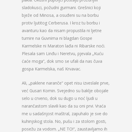
sladokusci, požudni gurmani. Grešnici koji
bježe od Minosa, a osuđeni su na borbu
protiv ljutitog Cerberusa. I kroz tu borbu i
avanturu kao da nisam propustila ni ljetne
turnire na Guvnima ni blagdan Gospe
Karmelske ni Maraton lađa ni Ribarske noći.
Plesala sam Linđu i Neretvu, pjevala „Kuću
ćaće moga“, dok smo se ufali da nas čuva
gospa Karmelska, naš Krvavac.
Ali, „paklene naranče“ opet nisu izveslale prve,
već Gusari Komin. Svejedno su baklje obojale
selo u crveno, dok su dugo u noć ljudi u
narančastom slavili kao da su oni prvi. Vraća
me u sadašnjost maštral, zapuhalo je sve do
kuhinjskog stola. No, pušu i za stolom gosti,
posežu za vodom. „NE TO!“, zaustavljamo ih