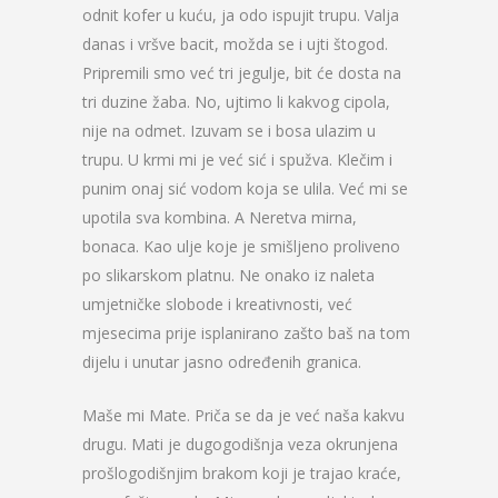
odnit kofer u kuću, ja odo ispujit trupu. Valja
danas i vršve bacit, možda se i ujti štogod.
Pripremili smo već tri jegulje, bit će dosta na
tri duzine žaba. No, ujtimo li kakvog cipola,
nije na odmet. Izuvam se i bosa ulazim u
trupu. U krmi mi je već sić i spužva. Klečim i
punim onaj sić vodom koja se ulila. Već mi se
upotila sva kombina. A Neretva mirna,
bonaca. Kao ulje koje je smišljeno proliveno
po slikarskom platnu. Ne onako iz naleta
umjetničke slobode i kreativnosti, već
mjesecima prije isplanirano zašto baš na tom
dijelu i unutar jasno određenih granica.
Maše mi Mate. Priča se da je već naša kakvu
drugu. Mati je dugogodišnja veza okrunjena
prošlogodišnjim brakom koji je trajao kraće,