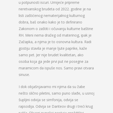
u potpunosti iscuri. Umijeće pripreme
neretvanskog brudeta od 2022. godine je na
listi zaštićenog nematerijalnog kulturnog
dobra, baš onako kako je to definirano
Zakonom o zaštiti i očuvanju kulturne baštine
RH. Meni nema dražeg od materinog, ipak je
Zažapka, a njima je to osnovna kultura. Radi
gostiju stavila je manje ljute paprike, kaže
samo pet. Jer nije brudet kvalitetan, ako
osoba koja ga jede prvi put ne posegne za
maramicom da ispuše nos. Samo pravi otvara
sinuse.
I dok objašnjavamo mi njima da su žabe
nešto slično piletini, samo puno slađe, u usnoj
šupljini odvija se simfonija, odvija se
rapsodija. Odvija se Danteov drugi i treći krug
pakla. Okusni pupoljci postaju proždrljivi