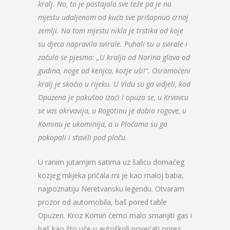
kralj. No, to je postajalo sve teže pa je na
mjestu udaljenom od kuća sve prišapnuo crnoj
zemlji. Na tom mjestu nikla je trstika od koje
su djeca napravila svirale. Puhali su u svirale i
začula se pjesma: „U kralja od Norina glava od
gudina, noge od kenjca, kozje uši!“. Osramoćeni
kralj je skočio u rijeku. U Vidu su ga vidjeli, kod
Opuzena je pokušao izaći i opuza se, u Krvavcu
se vas okrvavija, u Rogotinu je dobio rogove, u
Kominu je ukominija, a u Pločama su ga
pokopali i stavili pod ploču.
U ranim jutarnjim satima uz šalicu domaćeg
kozjeg mlijeka pričala mi je kao maloj baba,
najpoznatiju Neretvansku legendu. Otvaram
prozor od automobila, baš pored table
Opuzen. Kroz Komin ćemo malo smanjiti gas i
baš kao što uče u autoškoli povećati oprez.