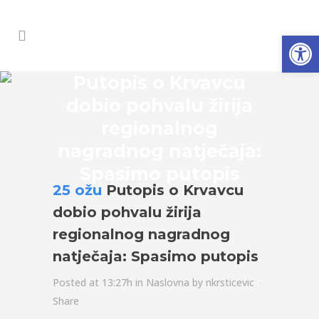
Open
Putopis o Krvavcu
dobio pohvalu žirija
regionalnog
nagradnog natječaja:
Spasimo putopis
25 ožu
Putopis o Krvavcu
dobio pohvalu žirija
regionalnog nagradnog
natječaja: Spasimo putopis
Posted at 13:27h
in
Naslovna
by
nkrsticevic
Share