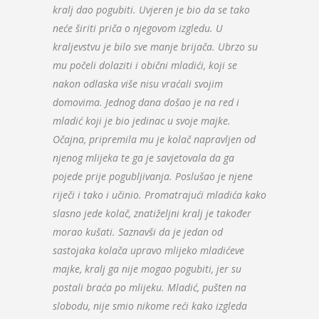
kralj dao pogubiti. Uvjeren je bio da se tako
neće širiti priča o njegovom izgledu. U
kraljevstvu je bilo sve manje brijača. Ubrzo su
mu počeli dolaziti i obični mladići, koji se
nakon odlaska više nisu vraćali svojim
domovima. Jednog dana došao je na red i
mladić koji je bio jedinac u svoje majke.
Očajna, pripremila mu je kolač napravljen od
njenog mlijeka te ga je savjetovala da ga
pojede prije pogubljivanja. Poslušao je njene
riječi i tako i učinio. Promatrajući mladića kako
slasno jede kolač, znatiželjni kralj je također
morao kušati. Saznavši da je jedan od
sastojaka kolača upravo mlijeko mladićeve
majke, kralj ga nije mogao pogubiti, jer su
postali braća po mlijeku. Mladić, pušten na
slobodu, nije smio nikome reći kako izgleda