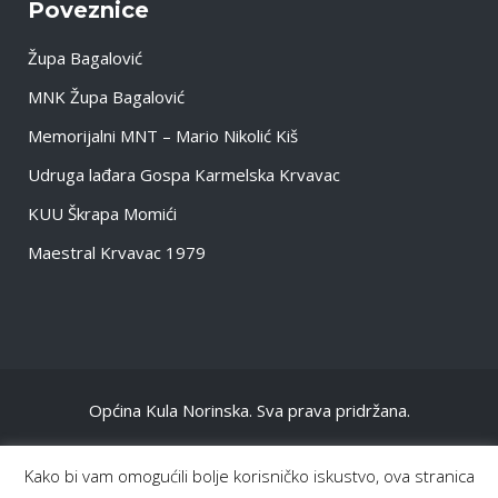
Poveznice
Župa Bagalović
MNK Župa Bagalović
Memorijalni MNT – Mario Nikolić Kiš
Udruga lađara Gospa Karmelska Krvavac
KUU Škrapa Momići
Maestral Krvavac 1979
Općina Kula Norinska. Sva prava pridržana.
NASLOVNA
Kako bi vam omogućili bolje korisničko iskustvo, ova stranica