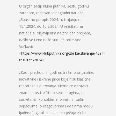
U organizaciji Kluba putnika, šestu godinu
zaredom, raspisan je nagradni natječaj
„Spasimo putopis 2024.“ u trajanju od
15.1.2024. do 15.2.2024. U rezultatima
natječaja, objavljenim na prvi dan proljeća,
našlo se i ime naše sumještanke Ane
Vučković;
<
https://www.klubputnika.org/zbirka/zbivanja/4394-
rezultati-2024
>.
„Kao i prethodnih godina, tražimo originalne,
inovativne i iskrene priče koje nisu klasične
reportaže s putovanja. Nemojte opisivati
znamenitosti; pišite o sebi i drugima, o
susretima i kontaktima, o vašim i tuđim
svjetovima, o razgovorima i dodirima među
ljudima.“, glasili su uvjeti natječaja Kluba