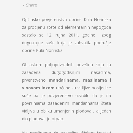
Share
Općinsko povjerenstvo općine Kula Norinska
za procjenu štete od elementarnih nepogoda
sastalo se 12. rujna 2011. godine zbog
dugotrajne suše koja je zahvatila područje
općine Kula Norinska
Obilaskom poljoprivrednih površina koja su
zasađena dugogodišnjim nasadima,
prvenstveno
mandarinama, maslinama i
vinovom lozom
uočene su vidljive posljedice
suše pa je povjerenstvo utvrdilo da je na
površiniama zasađenim mandarinama šteta
vidljiva u obliku umanjenih plodova , a jedan
dio plodova je otpao.
Na maslinama će najvećim dijelom izostati