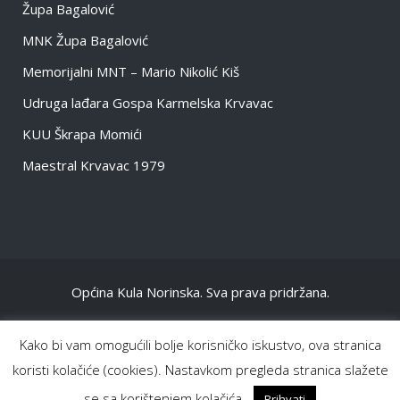
Župa Bagalović
MNK Župa Bagalović
Memorijalni MNT – Mario Nikolić Kiš
Udruga lađara Gospa Karmelska Krvavac
KUU Škrapa Momići
Maestral Krvavac 1979
Općina Kula Norinska. Sva prava pridržana.
NASLOVNA
Kako bi vam omogućili bolje korisničko iskustvo, ova stranica
OPĆENITO
koristi kolačiće (cookies). Nastavkom pregleda stranica slažete
INFORMACIJE DOKUMENTI
se sa korištenjem kolačića.
Prihvati