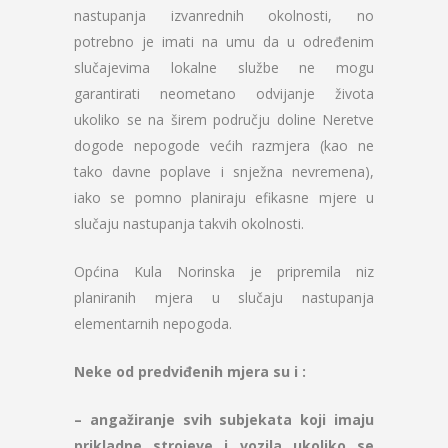
nastupanja izvanrednih okolnosti, no
potrebno je imati na umu da u određenim
slučajevima lokalne službe ne mogu
garantirati neometano odvijanje života
ukoliko se na širem području doline Neretve
dogode nepogode većih razmjera (kao ne
tako davne poplave i snježna nevremena),
iako se pomno planiraju efikasne mjere u
slučaju nastupanja takvih okolnosti.
Općina Kula Norinska je pripremila niz
planiranih mjera u slučaju nastupanja
elementarnih nepogoda.
Neke od predviđenih mjera su i :
– angažiranje svih subjekata koji imaju
prikladne strojeve i vozila ukoliko se