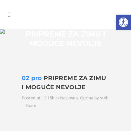
Open
PRIPREME ZA ZIMU I
MOGUĆE NEVOLJE
02 pro
PRIPREME ZA ZIMU
I MOGUĆE NEVOLJE
Posted at 13:15h
in
Naslovna
,
Općina
by
strib
Share