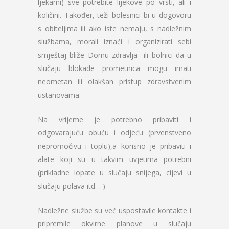
ljekarni) sve potrebite lijekove po vrsti, ali i
količini. Također, teži bolesnici bi u dogovoru
s obiteljima ili ako iste nemaju, s nadležnim
službama, morali iznaći i organizirati sebi
smještaj bliže Domu zdravlja ili bolnici da u
slučaju blokade prometnica mogu imati
neometan ili olakšan pristup zdravstvenim
ustanovama.
Na vrijeme je potrebno pribaviti i
odgovarajuću obuću i odjeću (prvenstveno
nepromočivu i toplu),a korisno je pribaviti i
alate koji su u takvim uvjetima potrebni
(prikladne lopate u slučaju snijega, cijevi u
slučaju polava itd… )
Nadležne službe su već uspostavile kontakte i
pripremile okvirne planove u slučaju