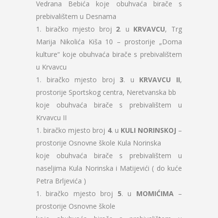
Vedrana Bebića koje obuhvaća birače s
prebivalištem u Desnama
1. biračko mjesto broj
2
. u
KRVAVCU
, Trg
Marija Nikolića Kiša 10 – prostorije „Doma
kulture“ koje obuhvaća birače s prebivalištem
u Krvavcu
1. biračko mjesto broj
3
. u
KRVAVCU II
,
prostorije Sportskog centra, Neretvanska bb
koje obuhvaća birače s prebivalištem u
Krvavcu II
1. biračko mjesto broj
4
. u
KULI NORINSKOJ
–
prostorije Osnovne škole Kula Norinska
koje obuhvaća birače s prebivalištem u
naseljima Kula Norinska i Matijevići ( do kuće
Petra Brljevića )
1. biračko mjesto broj
5
. u
MOMIĆIMA
–
prostorije Osnovne škole