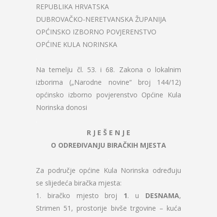
REPUBLIKA HRVATSKA
DUBROVAČKO-NERETVANSKA ŽUPANIJA
OPĆINSKO IZBORNO POVJERENSTVO
OPĆINE KULA NORINSKA
.
Na temelju čl. 53. i 68. Zakona o lokalnim
izborima („Narodne novine“ broj 144/12)
općinsko izborno povjerenstvo Općine Kula
Norinska donosi
.
R J E Š E N J E
O ODREĐIVANJU BIRAČKIH MJESTA
.
Za područje općine Kula Norinska određuju
se slijedeća biračka mjesta:
1. biračko mjesto broj
1
. u
DESNAMA
,
Strimen 51, prostorije bivše trgovine – kuća