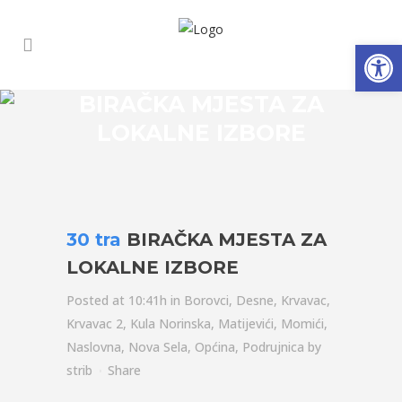
Open
BIRAČKA MJESTA ZA
LOKALNE IZBORE
30 tra
BIRAČKA MJESTA ZA
LOKALNE IZBORE
Posted at 10:41h
in
Borovci
,
Desne
,
Krvavac
,
Krvavac 2
,
Kula Norinska
,
Matijevići
,
Momići
,
Naslovna
,
Nova Sela
,
Općina
,
Podrujnica
by
strib
Share