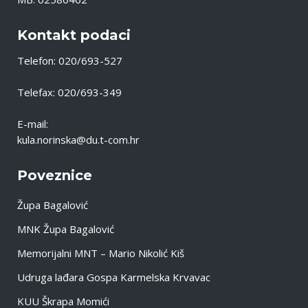
Kontakt podaci
Telefon: 020/693-527
Telefax: 020/693-349
E-mail:
kula.norinska@du.t-com.hr
Poveznice
Župa Bagalović
MNK Župa Bagalović
Memorijalni MNT – Mario Nikolić Kiš
Udruga lađara Gospa Karmelska Krvavac
KUU Škrapa Momići