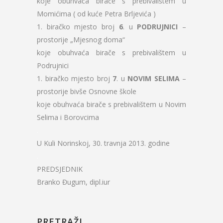
koje obuhvaća birače s prebivalištem u
Momićima ( od kuće Petra Brljevića )
1. biračko mjesto broj
6
. u
PODRUJNICI
–
prostorije „Mjesnog doma“
koje obuhvaća birače s prebivalištem u
Podrujnici
1. biračko mjesto broj
7
. u
NOVIM SELIMA
–
prostorije bivše Osnovne škole
koje obuhvaća birače s prebivalištem u Novim
Selima i Borovcima
.
U Kuli Norinskoj, 30. travnja 2013. godine
.
PREDSJEDNIK
Branko Đugum, dipl.iur
PRETRAŽI