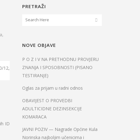
PRETRAŽI
a
,
NOVE OBJAVE
P O Z I V NA PRETHODNU PROVJERU
ZNANJA I SPOSOBNOSTI (PISANO
0/12,
TESTIRANJE)
Oglas za prijam u radni odnos
OBAVIJEST O PROVEDBI
ADULTICIDNE DEZINSEKCIJE
KOMARACA
ih ID
JAVNI POZIV — Nagrade Općine Kula
Norinska najboljim učenicima i