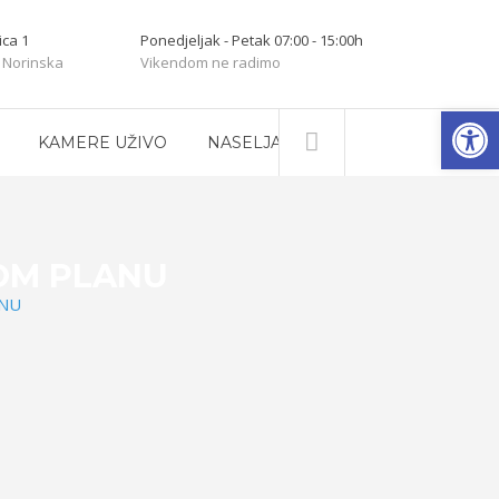
ica 1
Ponedjeljak - Petak 07:00 - 15:00h
 Norinska
Vikendom ne radimo
Open
KAMERE UŽIVO
NASELJA
OM PLANU
NU