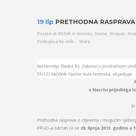
19 lip
PRETHODNA RASPRAVA
Posted at 09:54h
in
Borovci
,
Desne
,
Krvavac
,
Krva
Podrujnica
by
strib
Share
Na temelju članka 83. Zakona o prostornom uređen
55/12) načelnik Općine
Kula Norinska, objavljuje:
o Nacrtu prijedloga 
(u
Prethodna rasprava o ciljevima i mogućim rješenj
PPUO-a održati će se
28. lipnja 2013. godine u