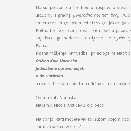
Na sudjelovanje u Prethodnoj raspravi pozivaju 
uređenju i gradnji
(„Narodne novine“, broj:
76/0
smjernice i druge dokumente iz svog djelokruga z
Prethodna rasprava provodi se u svrhu pribavlja
zajednice i gospodarstva, o ciljevima i mogućim r
Plana.
Pisana mišljenja, primjedbe i prijedloge na Nacrt
Općina Kula Norinska
Jedinstveni upravni odjel,
Kula Norinska
u roku od 15 dana od dana održavanja prethodne 
Općina Kula Norinska
Načelnik:
Nikola Krstičević, dipl.oecc.
Na donjoj karti možete vidjeti (žutom bojom obo
kartu za veću rezoluciju)