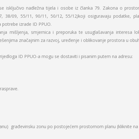
se isključivo nadležna tijela i osobe iz članka 79. Zakona o prost
7, 38/09, 55/11, 90/11, 50/12, 55/12
)
koji osiguravaju podatke, pl
a potrebe izrade ID PPUO.
nja mišljenja, smjernica i preporuka te usuglašavanja interesa lo
ješenjima značajnim za razvoj, uređenje i oblikovanje prostora u obu
 prijedloga ID PPUO-a mogu se dostaviti i pisanim putem na adresu:
rasprave.
janu) građevinsku zonu po postojećem prostornom planu (kliknite na