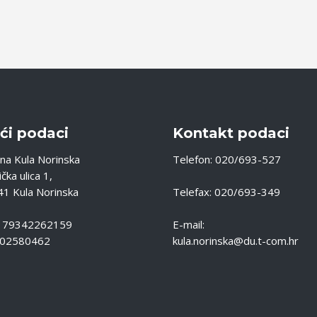
ći podaci
Kontakt podaci
na Kula Norinska
Telefon: 020/693-527
čka ulica 1,
1 Kula Norinska
Telefax: 020/693-349
: 79342262159
E-mail:
 02580462
kula.norinska@du.t-com.hr