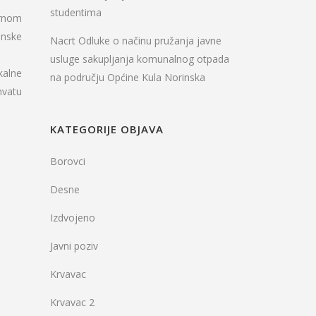
studentima
ornom
anske
Nacrt Odluke o načinu pružanja javne
usluge sakupljanja komunalnog otpada
kalne
na području Općine Kula Norinska
hvatu
KATEGORIJE OBJAVA
Borovci
Desne
Izdvojeno
Javni poziv
Krvavac
Krvavac 2