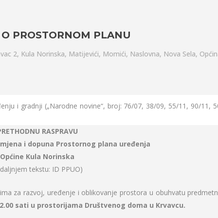
 O PROSTORNOM PLANU
vac 2
,
Kula Norinska
,
Matijevići
,
Momići
,
Naslovna
,
Nova Sela
,
Općin
ju i gradnji („Narodne novine“, broj: 76/07, 38/09, 55/11, 90/11, 5
PRETHODNU RASPRAVU
Izmjena i dopuna Prostornog plana uređenja
Općine Kula Norinska
 daljnjem tekstu: ID PPUO)
ima za razvoj, uređenje i oblikovanje prostora u obuhvatu predmetn
 12.00 sati u prostorijama Društvenog doma u Krvavcu.