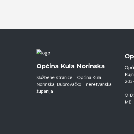
Op
Općina Kula Norinska
Opći
Rujni
Službene stranice – Općina Kula
2034
Norinska, Dubrovačko – neretvanska
županija
OIB
MB: