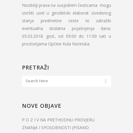
Nositelji prava na susjednim česticama mogu
izvršiti uvid u geodetski elaborat izvedenog
stanja predmetne ceste te zatražiti
eventualna dodatna pojašnjenja dana:
05.03.2018. god., od 09:00 do 11:00 sati u
prostorijama Općine Kula Norinska.
PRETRAŽI
NOVE OBJAVE
P O Z I V NA PRETHODNU PROVJERU
ZNANJA I SPOSOBNOSTI (PISANO