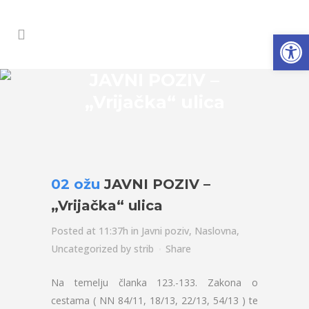
Open
JAVNI POZIV –
„Vrijačka“ ulica
02 ožu
JAVNI POZIV –
„Vrijačka“ ulica
Posted at 11:37h
in
Javni poziv
,
Naslovna
,
Uncategorized
by
strib
Share
Na temelju članka 123.-133. Zakona o
cestama ( NN 84/11, 18/13, 22/13, 54/13 ) te