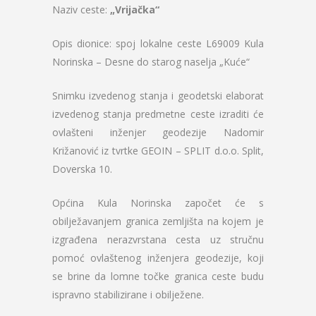
Naziv ceste:
„Vrijačka“
Opis dionice: spoj lokalne ceste L69009 Kula
Norinska – Desne do starog naselja „Kuće“
Snimku izvedenog stanja i geodetski elaborat
izvedenog stanja predmetne ceste izraditi će
ovlašteni inženjer geodezije Nadomir
Križanović iz tvrtke GEOIN – SPLIT d.o.o. Split,
Doverska 10.
Općina Kula Norinska započet će s
obilježavanjem granica zemljišta na kojem je
izgrađena nerazvrstana cesta uz stručnu
pomoć ovlaštenog inženjera geodezije, koji
se brine da lomne točke granica ceste budu
ispravno stabilizirane i obilježene.