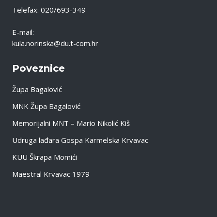
Telefax: 020/693-349
E-mail:
kula.norinska@du.t-com.hr
Poveznice
Župa Bagalović
MNK Župa Bagalović
Memorijalni MNT – Mario Nikolić Kiš
Udruga lađara Gospa Karmelska Krvavac
KUU Škrapa Momići
Maestral Krvavac 1979