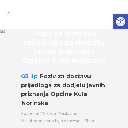
Open
Poziv za dostavu
prijedloga za dodjelu
javnih priznanja
Općine Kula Norinska
03 lip
Poziv za dostavu
prijedloga za dodjelu javnih
priznanja Općine Kula
Norinska
Posted at 12:25h
in
Naslovna
,
Nekategorizirano
by
nkrsticevic
Share