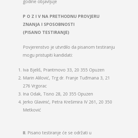
godine objavljuje
P O Z I V
NA PRETHODNU PROVJERU
ZNANJA I SPOSOBNOSTI
(PISANO TESTIRANJE)
Povjerenstvo je utvrdilo da pisanom testiranju
mogu pristupiti kandidati:
Iva Bjeliš, Prantrnovo 33, 20 355 Opuzen
Marin Alilović, Trg dr. Franje Tuđmana 3, 21
276 Vrgorac
Ina Odak, Tisno 28, 20 355 Opuzen
Jerko Glavinić, Petra Krešimira IV 261, 20 350
Metković
II
. Pisano testiranje će se održati u