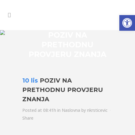
Open
POZIV NA
PRETHODNU
PROVJERU ZNANJA
10 lis
POZIV NA
PRETHODNU PROVJERU
ZNANJA
Posted at 08:41h
in
Naslovna
by
nkrsticevic
Share