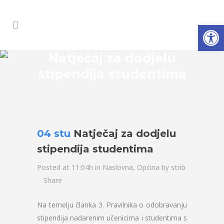
Open
Natječaj za dodjelu
stipendija studentima
04 stu
Natječaj za dodjelu
stipendija studentima
Posted at 11:04h
in
Naslovna
,
Općina
by
strib
Share
Na temelju članka 3. Pravilnika o odobravanju
stipendija nadarenim učenicima i studentima s