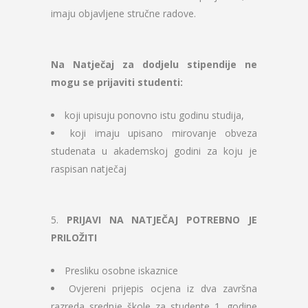
imaju objavljene stručne radove.
Na Natječaj za dodjelu stipendije ne
mogu se prijaviti studenti:
koji upisuju ponovno istu godinu studija,
koji imaju upisano mirovanje obveza
studenata u akademskoj godini za koju je
raspisan natječaj
5.
PRIJAVI NA NATJEČAJ POTREBNO JE
PRILOŽITI
Presliku osobne iskaznice
Ovjereni prijepis ocjena iz dva završna
razreda srednje škole za studente 1. godine