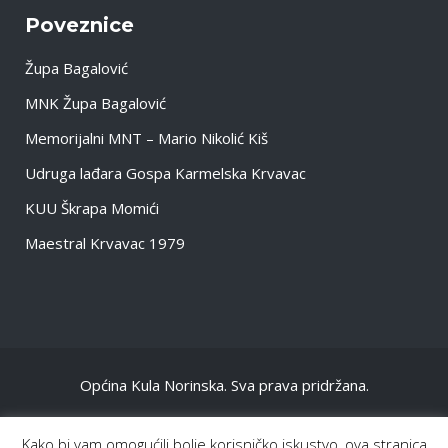
Poveznice
Župa Bagalović
MNK Župa Bagalović
Memorijalni MNT – Mario Nikolić Kiš
Udruga lađara Gospa Karmelska Krvavac
KUU Škrapa Momići
Maestral Krvavac 1979
Općina Kula Norinska. Sva prava pridržana.
NASLOVNA
Kako bi vam omogućili bolje korisničko iskustvo, ova stranica