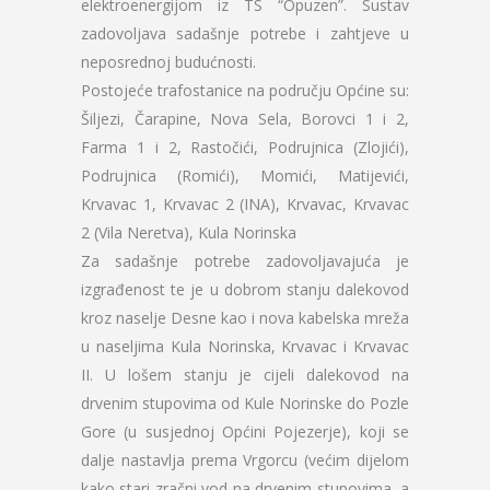
elektroenergijom iz TS “Opuzen”. Sustav
zadovoljava sadašnje potrebe i zahtjeve u
neposrednoj budućnosti.
Postojeće trafostanice na području Općine su:
Šiljezi, Čarapine, Nova Sela, Borovci 1 i 2,
Farma 1 i 2, Rastočići, Podrujnica (Zlojići),
Podrujnica (Romići), Momići, Matijevići,
Krvavac 1, Krvavac 2 (INA), Krvavac, Krvavac
2 (Vila Neretva), Kula Norinska
Za sadašnje potrebe zadovoljavajuća je
izgrađenost te je u dobrom stanju dalekovod
kroz naselje Desne kao i nova kabelska mreža
u naseljima Kula Norinska, Krvavac i Krvavac
II. U lošem stanju je cijeli dalekovod na
drvenim stupovima od Kule Norinske do Pozle
Gore (u susjednoj Općini Pojezerje), koji se
dalje nastavlja prema Vrgorcu (većim dijelom
kako stari zračni vod na drvenim stupovima, a