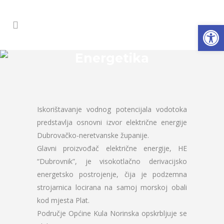
Open
Energetika
Iskorištavanje vodnog potencijala vodotoka
predstavlja osnovni izvor električne energije
Dubrovačko-neretvanske županije.
Glavni proizvođač električne energije, HE
“Dubrovnik”, je visokotlačno derivacijsko
energetsko postrojenje, čija je podzemna
strojarnica locirana na samoj morskoj obali
kod mjesta Plat.
Područje Općine Kula Norinska opskrbljuje se