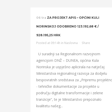
06 tra
ZA PROJEKT APIS – OPĆINI KULI
NORINSKOJ ODOBRENO 123.192,68 € /
928.195,25 HRK
Posted at 09:14h
in
Naslovna
Share
U suradnji sa Regionalnom razvojnom
agencijom DNŽ – DUNEA, općina Kula
Norinska je uspješno aplicirala na natječaj
Ministarstva regionalnog razvoja za dodjelu
bespovratnih sredstava za „Pripremu projektn
- tehničke dokumentacije za projekte u
području digitalne transformacije i zelene
tranzicije“, te je Ministarstvo prepoznalo
kvalitetu našeg...