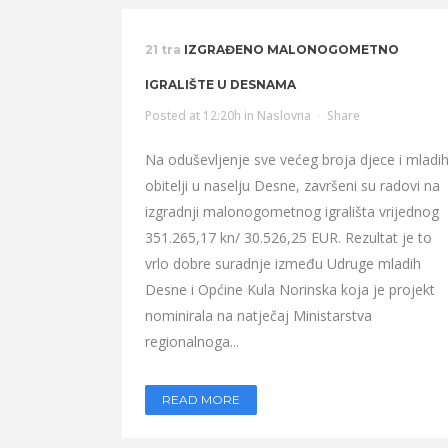
21 tra
IZGRAĐENO MALONOGOMETNO
IGRALIŠTE U DESNAMA
Posted at 12:20h
in
Naslovna
Share
Na oduševljenje sve većeg broja djece i mladi
obitelji u naselju Desne, završeni su radovi na
izgradnji malonogometnog igrališta vrijednog
351.265,17 kn/ 30.526,25 EUR. Rezultat je to
vrlo dobre suradnje između Udruge mladih
Desne i Općine Kula Norinska koja je projekt
nominirala na natječaj Ministarstva
regionalnoga...
READ MORE