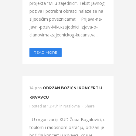
projekta “Mi u zajednici”. Tekst Javnog
poziva i potrebni obrasci nalaze se na
sljedećim poveznicama: Prijava-na-
javni-poziv-Mi-u-zajednici Izjava-o-
clanovima-zajednickog-kucanstva...
READ MORE
14 pro
ODRŽAN BOŽIĆNI KONCERT U
KRVAVCU
Posted at 12:49h
in
Naslovna
Share
U organizaciji KUD Župa Bagalovići, u
toplom i radosnom ozračju, održan je
božićni koncert u Krvavcu koji je