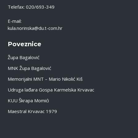
Telefax: 020/693-349
E-mail:
kula.norinska@du.t-com.hr
Poveznice
Župa Bagalović
MNK Župa Bagalović
Memorijalni MNT – Mario Nikolić Kiš
Udruga lađara Gospa Karmelska Krvavac
KUU Škrapa Momići
Maestral Krvavac 1979