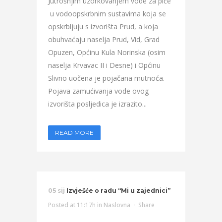
Jutrošnjim uzorkovanjem vode za piće
u vodoopskrbnim sustavima koja se
opskrbljuju s izvorišta Prud, a koja
obuhvaćaju naselja Prud, Vid, Grad
Opuzen, Općinu Kula Norinska (osim
naselja Krvavac II i Desne) i Općinu
Slivno uočena je pojačana mutnoća.
Pojava zamućivanja vode ovog
izvorišta posljedica je izrazito...
READ MORE
05 sij
Izvješće o radu “Mi u zajednici”
Posted at 11:17h
in
Naslovna
Share