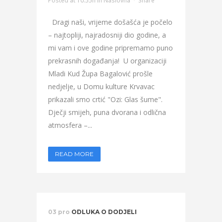
Posted at 10:55h
in
Naslovna
Share
Dragi naši, vrijeme došašća je počelo
– najtopliji, najradosniji dio godine, a
mi vam i ove godine pripremamo puno
prekrasnih događanja! U organizaciji
Mladi Kud Župa Bagalović prošle
nedjelje, u Domu kulture Krvavac
prikazali smo crtić "Ozi: Glas šume".
Dječji smijeh, puna dvorana i odlična
atmosfera –...
READ MORE
03 pro
ODLUKA O DODJELI