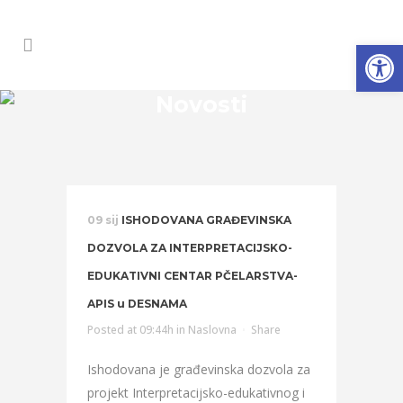
Open
Novosti
09 sij
ISHODOVANA GRAĐEVINSKA
DOZVOLA ZA INTERPRETACIJSKO-
EDUKATIVNI CENTAR PČELARSTVA-
APIS u DESNAMA
Posted at 09:44h
in
Naslovna
Share
Ishodovana je građevinska dozvola za
projekt Interpretacijsko-edukativnog i