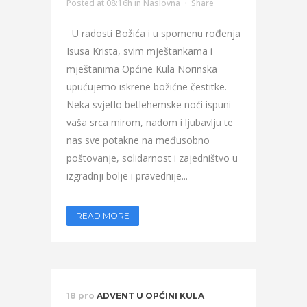
Posted at 08:16h
in
Naslovna
Share
U radosti Božića i u spomenu rođenja
Isusa Krista, svim mještankama i
mještanima Općine Kula Norinska
upućujemo iskrene božićne čestitke.
Neka svjetlo betlehemske noći ispuni
vaša srca mirom, nadom i ljubavlju te
nas sve potakne na međusobno
poštovanje, solidarnost i zajedništvo u
izgradnji bolje i pravednije...
READ MORE
18 pro
ADVENT U OPĆINI KULA