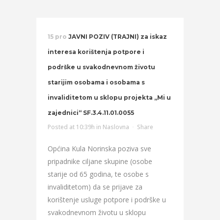
15 pro
JAVNI POZIV (TRAJNI) za iskaz
interesa korištenja potpore i
podrške u svakodnevnom životu
starijim osobama i osobama s
invaliditetom u sklopu projekta „Mi u
zajednici“ SF.3.4.11.01.0055
Posted at 10:39h
in
Naslovna
Share
Općina Kula Norinska poziva sve
pripadnike ciljane skupine (osobe
starije od 65 godina, te osobe s
invaliditetom) da se prijave za
korištenje usluge potpore i podrške u
svakodnevnom životu u sklopu