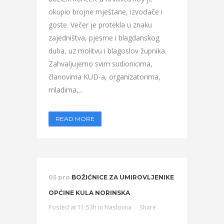
okupio brojne mještane, izvođače i
goste. Večer je protekla u znaku
zajedništva, pjesme i blagdanskog
duha, uz molitvu i blagoslov župnika.
Zahvaljujemo svim sudionicima,
članovima KUD-a, organizatorima,
mladima,...
READ MORE
05 pro
BOŽIĆNICE ZA UMIROVLJENIKE
OPĆINE KULA NORINSKA
Posted at 11:53h
in
Naslovna
Share