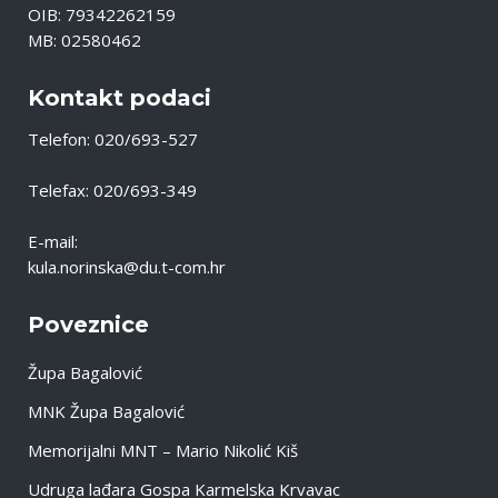
OIB: 79342262159
MB: 02580462
Kontakt podaci
Telefon: 020/693-527
Telefax: 020/693-349
E-mail:
kula.norinska@du.t-com.hr
Poveznice
Župa Bagalović
MNK Župa Bagalović
Memorijalni MNT – Mario Nikolić Kiš
Udruga lađara Gospa Karmelska Krvavac