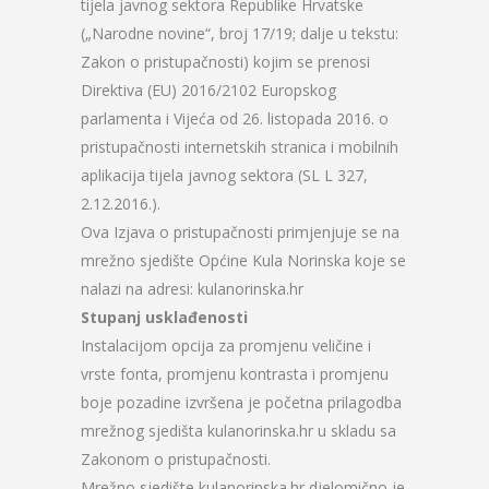
tijela javnog sektora Republike Hrvatske
(„Narodne novine“, broj 17/19; dalje u tekstu:
Zakon o pristupačnosti) kojim se prenosi
Direktiva (EU) 2016/2102 Europskog
parlamenta i Vijeća od 26. listopada 2016. o
pristupačnosti internetskih stranica i mobilnih
aplikacija tijela javnog sektora (SL L 327,
2.12.2016.).
Ova Izjava o pristupačnosti primjenjuje se na
mrežno sjedište Općine Kula Norinska koje se
nalazi na adresi: kulanorinska.hr
Stupanj usklađenosti
Instalacijom opcija za promjenu veličine i
vrste fonta, promjenu kontrasta i promjenu
boje pozadine izvršena je početna prilagodba
mrežnog sjedišta kulanorinska.hr u skladu sa
Zakonom o pristupačnosti.
Mrežno sjedište kulanorinska.hr djelomično je