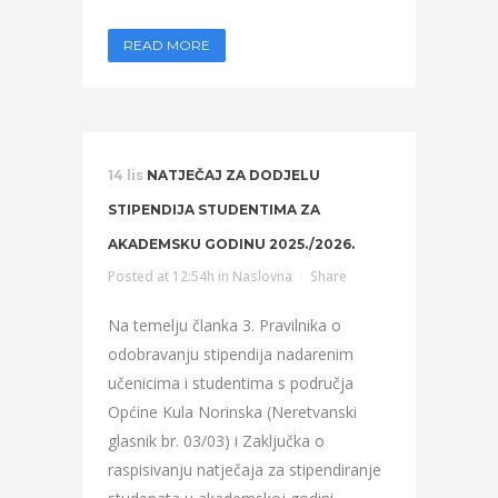
READ MORE
14 lis
NATJEČAJ ZA DODJELU
STIPENDIJA STUDENTIMA ZA
AKADEMSKU GODINU 2025./2026.
Posted at 12:54h
in
Naslovna
Share
Na temelju članka 3. Pravilnika o
odobravanju stipendija nadarenim
učenicima i studentima s područja
Općine Kula Norinska (Neretvanski
glasnik br. 03/03) i Zaključka o
raspisivanju natječaja za stipendiranje