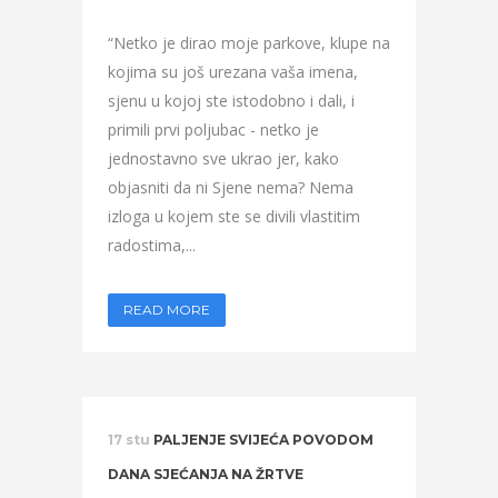
“Netko je dirao moje parkove, klupe na
kojima su još urezana vaša imena,
sjenu u kojoj ste istodobno i dali, i
primili prvi poljubac - netko je
jednostavno sve ukrao jer, kako
objasniti da ni Sjene nema? Nema
izloga u kojem ste se divili vlastitim
radostima,...
READ MORE
17 stu
PALJENJE SVIJEĆA POVODOM
DANA SJEĆANJA NA ŽRTVE