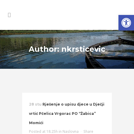
Open
Author: nkrsticevic
28 stu
Rješenje o upisu djece u Dječji
vrtić Pčelica Vrgorac PO “Žabica”
Momići
Posted at 18:25h
in
Naslovna
Share