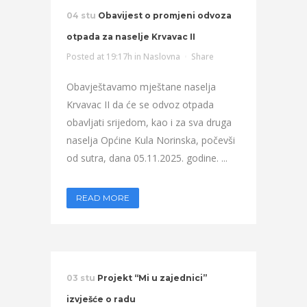
04 stu
Obavijest o promjeni odvoza
otpada za naselje Krvavac II
Posted at 19:17h
in
Naslovna
Share
Obavještavamo mještane naselja
Krvavac II da će se odvoz otpada
obavljati srijedom, kao i za sva druga
naselja Općine Kula Norinska, počevši
od sutra, dana 05.11.2025. godine. ...
READ MORE
03 stu
Projekt “Mi u zajednici”
izvješće o radu