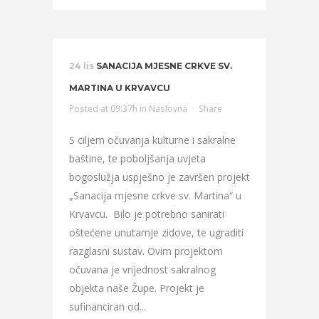
24 lis
SANACIJA MJESNE CRKVE SV.
MARTINA U KRVAVCU
Posted at 09:37h
in
Naslovna
Share
S ciljem očuvanja kulturne i sakralne
baštine, te poboljšanja uvjeta
bogoslužja uspješno je završen projekt
„Sanacija mjesne crkve sv. Martina“ u
Krvavcu. Bilo je potrebno sanirati
oštećene unutarnje zidove, te ugraditi
razglasni sustav. Ovim projektom
očuvana je vrijednost sakralnog
objekta naše Župe. Projekt je
sufinanciran od...