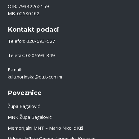
OIB: 79342262159
MB: 02580462
Kontakt podaci
Telefon: 020/693-527
Telefax: 020/693-349
E-mail:
kula.norinska@du.t-com.hr
Poveznice
Župa Bagalović
MNK Župa Bagalović
Memorijalni MNT – Mario Nikolić Kiš
Udruga lađara Gospa Karmelska Krvavac