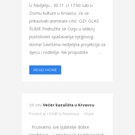
U Nedjelju , 30.11. U 17:00 sati u
Domu kulture u Krvavcu će se
prikazivati animirani crtić: OZI: GLAS
ŠUME Pridružite se Oziju u velikoj
pustolovini spašavanja njegovog
doma! Savršena nedjeljna projekcija za
djecu i roditelje. Ne propustite ...
READ MORE
20 stu
Večer kazališta u Krvavcu
Posted at 10:34h
in
Naslovna
Share
Pozivamo sve ljubitelje dobre
predstave – i one koji će to tek postati