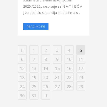
studenata u akademskoj godini
2025./2026., raspisuje se N A T J E Č A
J za dodjelu stipendija studentima s...
READ MORE
1
2
3
4
5
6
7
8
9
10
11
12
13
14
15
16
17
18
19
20
21
22
23
24
25
26
27
28
29
30
31