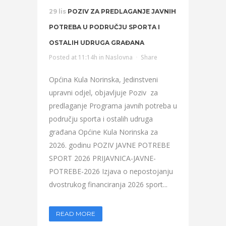
29 lis
POZIV ZA PREDLAGANJE JAVNIH
POTREBA U PODRUČJU SPORTA I
OSTALIH UDRUGA GRAĐANA
Posted at 11:14h
in
Naslovna
Share
Općina Kula Norinska, Jedinstveni
upravni odjel, objavljuje Poziv za
predlaganje Programa javnih potreba u
području sporta i ostalih udruga
građana Općine Kula Norinska za
2026. godinu POZIV JAVNE POTREBE
SPORT 2026 PRIJAVNICA-JAVNE-
POTREBE-2026 Izjava o nepostojanju
dvostrukog financiranja 2026 sport...
READ MORE