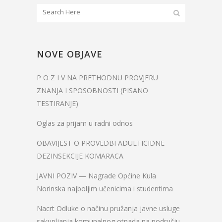
NOVE OBJAVE
P O Z I V NA PRETHODNU PROVJERU
ZNANJA I SPOSOBNOSTI (PISANO
TESTIRANJE)
Oglas za prijam u radni odnos
OBAVIJEST O PROVEDBI ADULTICIDNE
DEZINSEKCIJE KOMARACA
JAVNI POZIV — Nagrade Općine Kula
Norinska najboljim učenicima i studentima
Nacrt Odluke o načinu pružanja javne usluge
sakupljanja komunalnog otpada na području