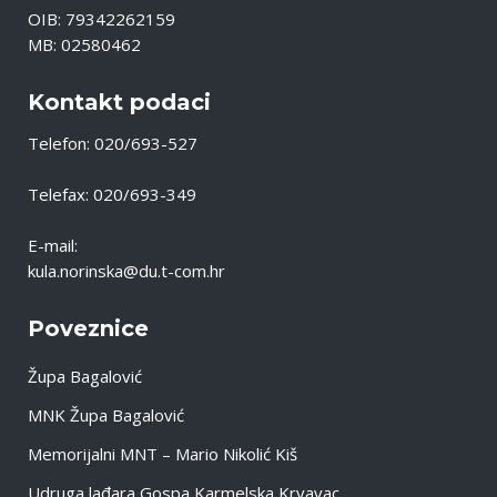
OIB: 79342262159
MB: 02580462
Kontakt podaci
Telefon: 020/693-527
Telefax: 020/693-349
E-mail:
kula.norinska@du.t-com.hr
Poveznice
Župa Bagalović
MNK Župa Bagalović
Memorijalni MNT – Mario Nikolić Kiš
Udruga lađara Gospa Karmelska Krvavac