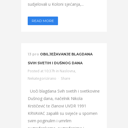
sudjelovali u Koloni sjećanja,...
READ MORE
13 pro
OBILJEŽAVANJE BLAGDANA
SVIH SVETIH I DUŠNOG DANA
Posted at 10:37h
in
Naslovna
,
Nekategorizirano
Share
Uoči blagdana Svih svetih i svetkovine
Dušnog dana, načelnik Nikola
Krstičević te članovi UVDR 1991
KRVAVAC zapalili su svijeće u spomen
svim poginulim i umrlim