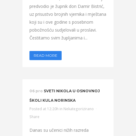
predvodio je župnik don Damir Bistrić,
uz prisustvo brojnih vjernika i mještana
koji su i ove godine s posebnom
pobožnošću sudjelovali u proslavi.
Čestitamo svim župljanima i...
READ MORE
06 pro
SVETI NIKOLA U OSNOVNOJ
ŠKOLI KULA NORINSKA
Posted at 12:20h
in
Nekategorizirano
Share
Danas su učenici nižih razreda