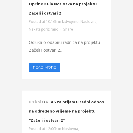
Općine Kula Norinska na projektu
Zaželi i ostvari 2
Posted at 10:16h
in
Izdvojeno
,
Naslovna
,
Nekategorizirano
Share
Odluka o odabiru radnica na projektu
Zaželi i ostvari 2...
READ MORE
08 kol
OGLAS za prijam u radni odnos
na određeno vrijeme na projektu
“Zaželi i ostvari 2”
Posted at 12:00h
in
Naslovna
,