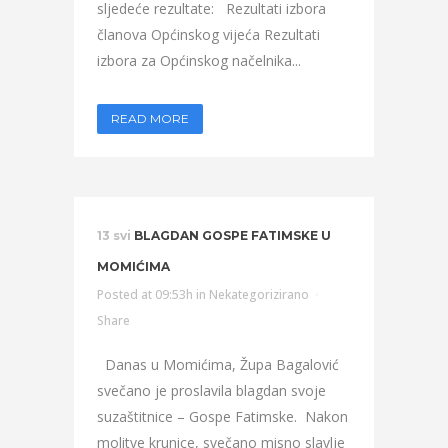
sljedeće rezultate: Rezultati izbora
članova Općinskog vijeća Rezultati
izbora za Općinskog načelnika...
READ MORE
13 svi
BLAGDAN GOSPE FATIMSKE U
MOMIĆIMA
Posted at 09:53h
in
Nekategorizirano
Share
Danas u Momićima, Župa Bagalović
svečano je proslavila blagdan svoje
suzaštitnice – Gospe Fatimske. Nakon
molitve krunice, svečano misno slavlje