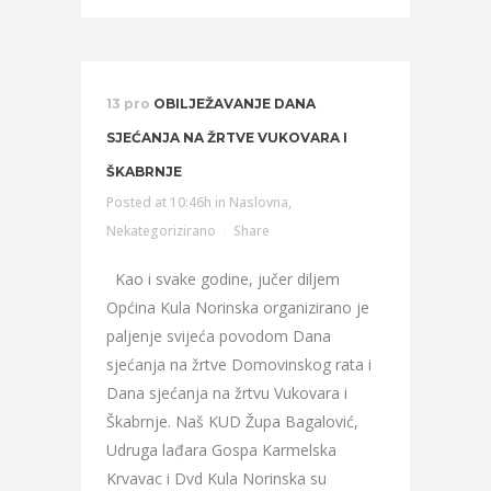
13 pro
OBILJEŽAVANJE DANA
SJEĆANJA NA ŽRTVE VUKOVARA I
ŠKABRNJE
Posted at 10:46h
in
Naslovna
,
Nekategorizirano
Share
Kao i svake godine, jučer diljem
Općina Kula Norinska organizirano je
paljenje svijeća povodom Dana
sjećanja na žrtve Domovinskog rata i
Dana sjećanja na žrtvu Vukovara i
Škabrnje. Naš KUD Župa Bagalović,
Udruga lađara Gospa Karmelska
Krvavac i Dvd Kula Norinska su