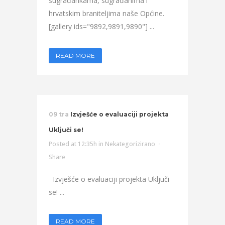
sugrađankama, sugrađanima i
hrvatskim braniteljima naše Općine.
[gallery ids="9892,9891,9890"] ...
READ MORE
09 tra
Izvješće o evaluaciji projekta
Uključi se!
Posted at 12:35h
in
Nekategorizirano
Share
Izvješće o evaluaciji projekta Uključi
se! ...
READ MORE