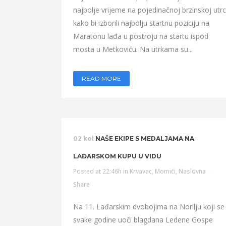
najbolje vrijeme na pojedinačnoj brzinskoj utrc
kako bi izborili najbolju startnu poziciju na
Maratonu lađa u postroju na startu ispod
mosta u Metkoviću. Na utrkama su...
READ MORE
02 kol
NAŠE EKIPE S MEDALJAMA NA
LAĐARSKOM KUPU U VIDU
Posted at 22:46h
in
Krvavac
,
Momići
,
Naslovna
Share
Na 11. Lađarskim dvobojima na Norilju koji se
svake godine uoči blagdana Ledene Gospe