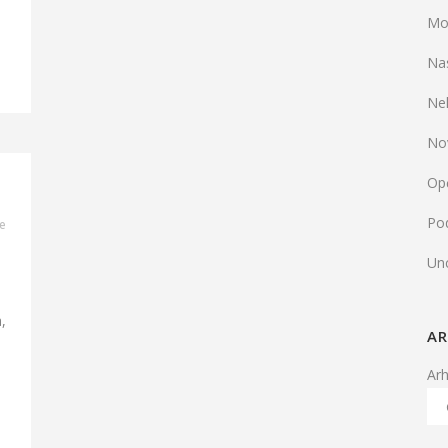
Mo
Na
Ne
No
Op
Pod
e
Un
,
AR
Ar