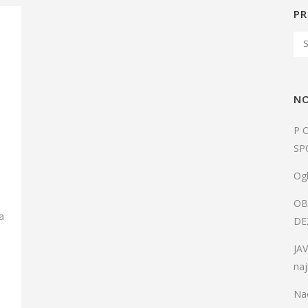
PR
NO
P 
SP
Ogl
OB
a
DE
JA
naj
,
Nac