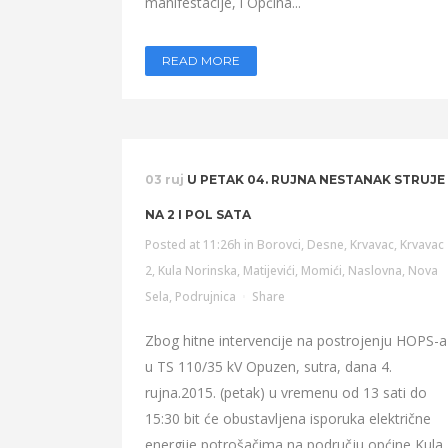
manifestacije, i Općina...
READ MORE
03 ruj
U PETAK 04. RUJNA NESTANAK STRUJE
NA 2 I POL SATA
Posted at 11:26h
in
Borovci
,
Desne
,
Krvavac
,
Krvavac
2
,
Kula Norinska
,
Matijevići
,
Momići
,
Naslovna
,
Nova
Sela
,
Podrujnica
Share
Zbog hitne intervencije na postrojenju HOPS-a
u TS 110/35 kV Opuzen, sutra, dana 4.
rujna.2015. (petak) u vremenu od 13 sati do
15:30 bit će obustavljena isporuka električne
energije potrošačima na području općine Kula