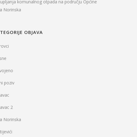
kupljanja komunalnog otpada na području Općine
la Norinska
TEGORIJE OBJAVA
rovci
sne
dvojeno
ni poziv
vavac
vavac 2
la Norinska
ijevići