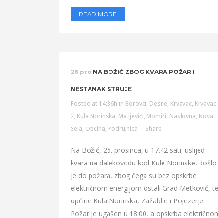
READ MORE
26 pro
NA BOŽIĆ ZBOG KVARA POŽAR I
NESTANAK STRUJE
Posted at 14:36h
in
Borovci
,
Desne
,
Krvavac
,
Krvavac
2
,
Kula Norinska
,
Matijevići
,
Momići
,
Naslovna
,
Nova
Sela
,
Općina
,
Podrujnica
Share
Na Božić, 25. prosinca, u 17.42 sati, uslijed
kvara na dalekovodu kod Kule Norinske, došlo
je do požara, zbog čega su bez opskrbe
električnom energijom ostali Grad Metković, t
općine Kula Norinska, Zažablje i Pojezerje.
Požar je ugašen u 18:00, a opskrba električno