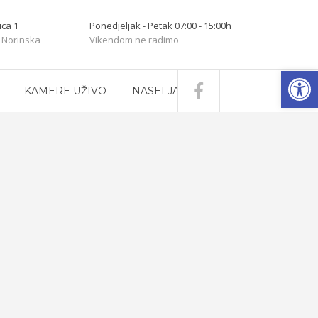
ica 1
Ponedjeljak - Petak 07:00 - 15:00h
 Norinska
Vikendom ne radimo
Open
KAMERE UŽIVO
NASELJA