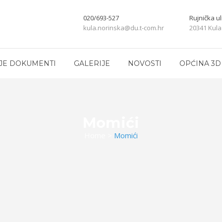
020/693-527
Rujnička ul
kula.norinska@du.t-com.hr
20341 Kula
JE DOKUMENTI
GALERIJE
NOVOSTI
OPĆINA 3D
Momići
Home
>
Momići