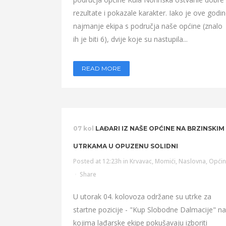
rezultate i pokazale karakter. Iako je ove godi
najmanje ekipa s područja naše općine (znalo
ih je biti 6), dvije koje su nastupila...
READ MORE
07 kol
LAĐARI IZ NAŠE OPĆINE NA BRZINSKIM
UTRKAMA U OPUZENU SOLIDNI
Posted at 12:23h
in
Krvavac
,
Momići
,
Naslovna
,
Opći
Share
U utorak 04. kolovoza održane su utrke za
startne pozicije - "Kup Slobodne Dalmacije" na
kojima lađarske ekipe pokušavaju izboriti