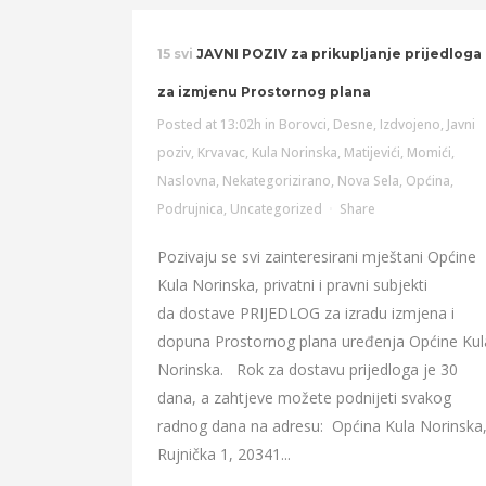
15 svi
JAVNI POZIV za prikupljanje prijedloga
za izmjenu Prostornog plana
Posted at 13:02h
in
Borovci
,
Desne
,
Izdvojeno
,
Javni
poziv
,
Krvavac
,
Kula Norinska
,
Matijevići
,
Momići
,
Naslovna
,
Nekategorizirano
,
Nova Sela
,
Općina
,
Podrujnica
,
Uncategorized
Share
Pozivaju se svi zainteresirani mještani Općine
Kula Norinska, privatni i pravni subjekti
da dostave PRIJEDLOG za izradu izmjena i
dopuna Prostornog plana uređenja Općine Kul
Norinska. Rok za dostavu prijedloga je 30
dana, a zahtjeve možete podnijeti svakog
radnog dana na adresu: Općina Kula Norinska
Rujnička 1, 20341...