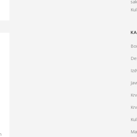
sa
Ku
KA
Bo
De
Iz
Jav
Kr
Kr
e
Ku
Mat
m