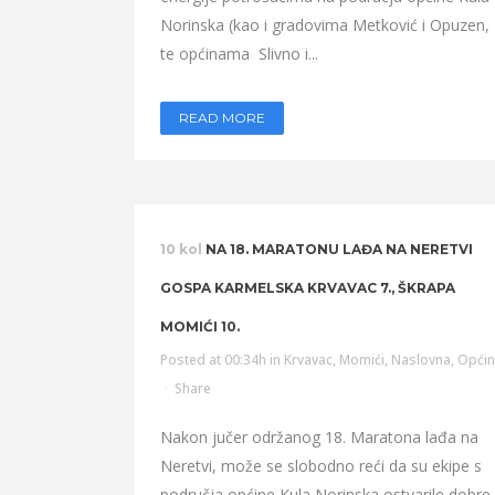
Norinska (kao i gradovima Metković i Opuzen,
te općinama Slivno i...
READ MORE
10 kol
NA 18. MARATONU LAĐA NA NERETVI
GOSPA KARMELSKA KRVAVAC 7., ŠKRAPA
MOMIĆI 10.
Posted at 00:34h
in
Krvavac
,
Momići
,
Naslovna
,
Opći
Share
Nakon jučer održanog 18. Maratona lađa na
Neretvi, može se slobodno reći da su ekipe s
područja općine Kula Norinska ostvarile dobre