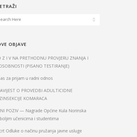
ETRAŽI
VE OBJAVE
O Z I V NA PRETHODNU PROVJERU ZNANJA I
OSOBNOSTI (PISANO TESTIRANJE)
as za prijam u radni odnos
AVIJEST O PROVEDBI ADULTICIDNE
ZINSEKCIJE KOMARACA
VNI POZIV — Nagrade Općine Kula Norinska
boljim učenicima i studentima
rt Odluke o načinu pružanja javne usluge