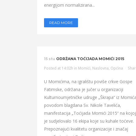
energijom normalizirana...
READ MORE
15 stu
ODRŽANA TOĆIJADA MOMIĆI 2015
Posted at 14:02h
in
Momići
,
Naslovna
,
Općina
Shar
U Momićima, na igralištu poviše crkve Gospe
Fatimske, održana je jučer u organizaciji
Kulturnoumjetničke udruge „Škrapa“ iz Momića
povodom blagdana Sv. Nikole Tavelića,
manifestacija „Toćijada Momići 2015“ na kojoj
je sudjelovalo 16 ekipa koje su kuhale toćeve.
Prepoznajući kvalitetu organizacije i značaj