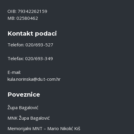
OIB: 79342262159
MB: 02580462
Kontakt podaci
Telefon: 020/693-527
Telefax: 020/693-349
E-mail:
kula.norinska@du.t-com.hr
Poveznice
Župa Bagalović
MNK Župa Bagalović
Memorijalni MNT – Mario Nikolić Kiš