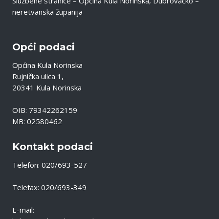
Službene stranice – Općina Kula Norinska, Dubrovačko –
neretvanska županija
Opći podaci
Općina Kula Norinska
Rujnička ulica 1,
20341 Kula Norinska
OIB: 79342262159
MB: 02580462
Kontakt podaci
Telefon: 020/693-527
Telefax: 020/693-349
E-mail: