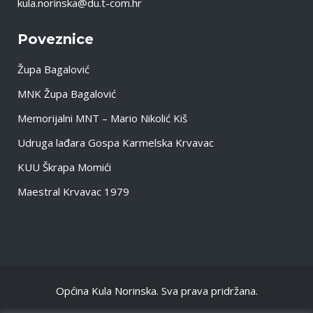
kula.norinska@du.t-com.hr
Poveznice
Župa Bagalović
MNK Župa Bagalović
Memorijalni MNT – Mario Nikolić Kiš
Udruga lađara Gospa Karmelska Krvavac
KUU Škrapa Momići
Maestral Krvavac 1979
Općina Kula Norinska. Sva prava pridržana.