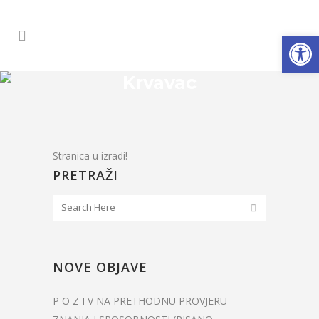
Open
Krvavac
Stranica u izradi!
PRETRAŽI
NOVE OBJAVE
P O Z I V NA PRETHODNU PROVJERU