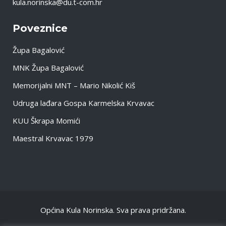
kula.norinska@du.t-com.hr
Poveznice
Župa Bagalović
MNK Župa Bagalović
Memorijalni MNT – Mario Nikolić Kiš
Udruga lađara Gospa Karmelska Krvavac
KUU Škrapa Momići
Maestral Krvavac 1979
Općina Kula Norinska. Sva prava pridržana.