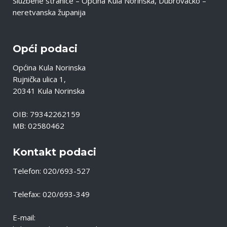
Službene stranice – Općina Kula Norinska, Dubrovačko –
neretvanska županija
Opći podaci
Općina Kula Norinska
Rujnička ulica 1,
20341 Kula Norinska
OIB: 79342262159
MB: 02580462
Kontakt podaci
Telefon: 020/693-527
Telefax: 020/693-349
E-mail: