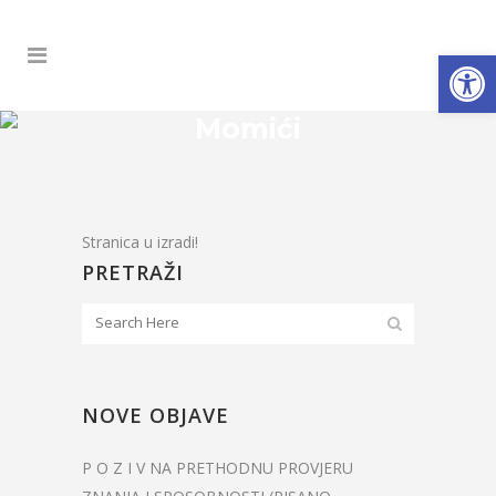
Open
Momići
Stranica u izradi!
PRETRAŽI
NOVE OBJAVE
P O Z I V NA PRETHODNU PROVJERU