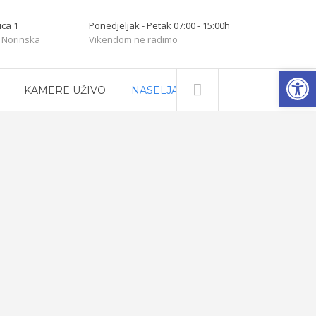
ica 1
Ponedjeljak - Petak 07:00 - 15:00h
 Norinska
Vikendom ne radimo
Open
KAMERE UŽIVO
NASELJA