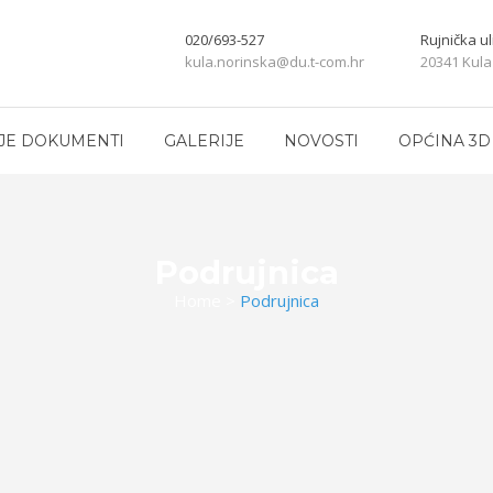
020/693-527
Rujnička ul
kula.norinska@du.t-com.hr
20341 Kula
JE DOKUMENTI
GALERIJE
NOVOSTI
OPĆINA 3D
Podrujnica
Home
>
Podrujnica