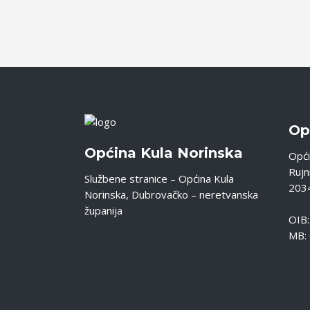
Op
Općina Kula Norinska
Opći
Rujni
Službene stranice – Općina Kula
2034
Norinska, Dubrovačko – neretvanska
županija
OIB
MB: