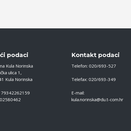
ći podaci
Kontakt podaci
na Kula Norinska
Telefon: 020/693-527
čka ulica 1,
1 Kula Norinska
Telefax: 020/693-349
: 79342262159
E-mail:
 02580462
kula.norinska@du.t-com.hr