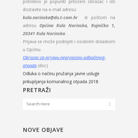
potrebno je popuniti priloženi obrazac i isti
dostavite na e-mail adresu:
kula.norinska@du.t-com.hr
ili poštom na
adresu
Općina Kula Norinska, Rujnička 1,
20341 Kula Norinska
.
Prijava se može podnijeti i osobnim dolaskom
u Općinu.
Obrazac-za-prijavu-nepropisno-odbačenog-
otpada
(doc)
Odluka o načinu pružanja javne usluge
prikupljanja komunalnog otpada 2018
PRETRAŽI
NOVE OBJAVE