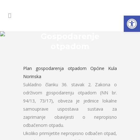
Open
Gospodarenje
otpadom
Plan gospodarenja otpadom Općine Kula
Norinska
Sukladno članku 36. stavak 2. Zakona o
održivom gospodarenju otpadom (NN br.
94/13, 73/17), obveza je jedinice lokalne
samouprave uspostava sustava za
zaprimanje obavijesti o nepropisno
odbačenom otpadu.
Ukoliko primijetite nepropisno odbačen otpad,