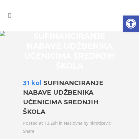
Open
SUFINANCIRANJE
NABAVE UDŽBENIKA
UČENICIMA SREDNJIH
ŠKOLA
31 kol
SUFINANCIRANJE
NABAVE UDŽBENIKA
UČENICIMA SREDNJIH
ŠKOLA
Posted at 13:29h
in
Naslovna
by
nkrsticevic
Share