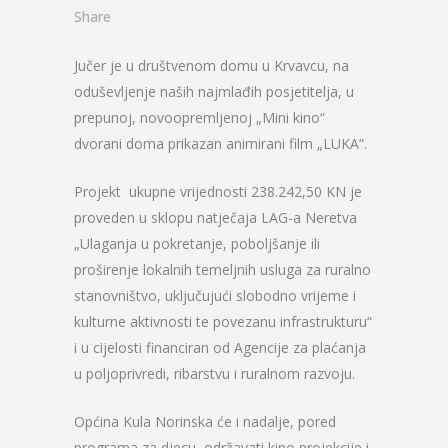
Share
Jučer je u društvenom domu u Krvavcu, na
oduševljenje naših najmlađih posjetitelja, u
prepunoj, novoopremljenoj „Mini kino“
dvorani doma prikazan animirani film „LUKA“.
Projekt ukupne vrijednosti 238.242,50 KN je
proveden u sklopu natječaja LAG-a Neretva
„Ulaganja u pokretanje, poboljšanje ili
proširenje lokalnih temeljnih usluga za ruralno
stanovništvo, uključujući slobodno vrijeme i
kulturne aktivnosti te povezanu infrastrukturu“
i u cijelosti financiran od Agencije za plaćanja
u poljoprivredi, ribarstvu i ruralnom razvoju.
Općina Kula Norinska će i nadalje, pored
programa za djecu, održavati kino projekcije i