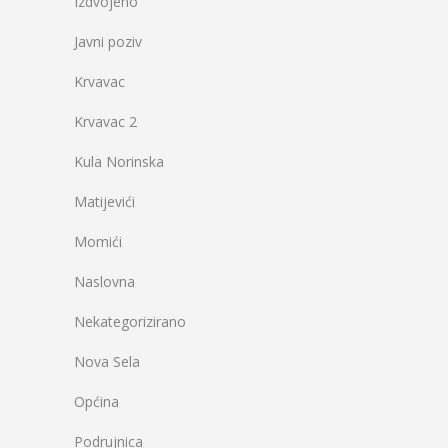
Izdvojeno
Javni poziv
Krvavac
Krvavac 2
Kula Norinska
Matijevići
Momići
Naslovna
Nekategorizirano
Nova Sela
Općina
Podrujnica