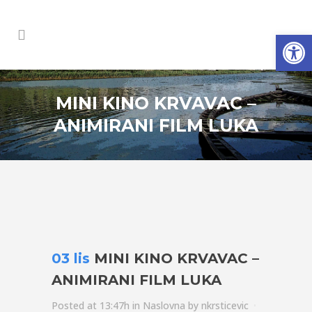
Open
MINI KINO KRVAVAC –
ANIMIRANI FILM LUKA
03 lis
MINI KINO KRVAVAC –
ANIMIRANI FILM LUKA
Posted at 13:47h
in
Naslovna
by
nkrsticevic