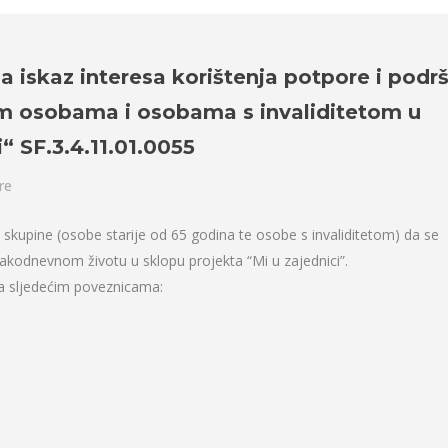
 iskaz interesa korištenja potpore i podr
im osobama i osobama s invaliditetom u
“ SF.3.4.11.01.0055
re
 skupine (osobe starije od 65 godina te osobe s invaliditetom) da se
vakodnevnom životu u sklopu projekta “Mi u zajednici”.
na sljedećim poveznicama: