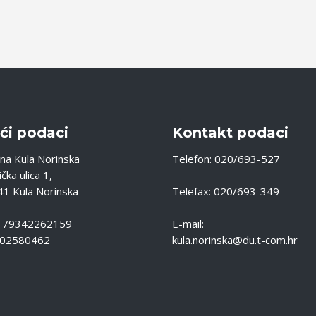
ći podaci
Kontakt podaci
na Kula Norinska
Telefon: 020/693-527
čka ulica 1,
1 Kula Norinska
Telefax: 020/693-349
: 79342262159
E-mail:
 02580462
kula.norinska@du.t-com.hr