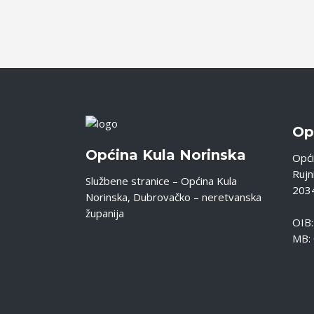
Op
Općina Kula Norinska
Opći
Rujni
Službene stranice – Općina Kula
2034
Norinska, Dubrovačko – neretvanska
županija
OIB
MB: