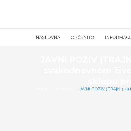
NASLOVNA
OPĆENITO
INFORMACI
JAVNI POZIV (TRAJNI)
svakodnevnom život
sklopu pr
Home
>
Naslovna
>
JAVNI POZIV (TRAJNI) za i