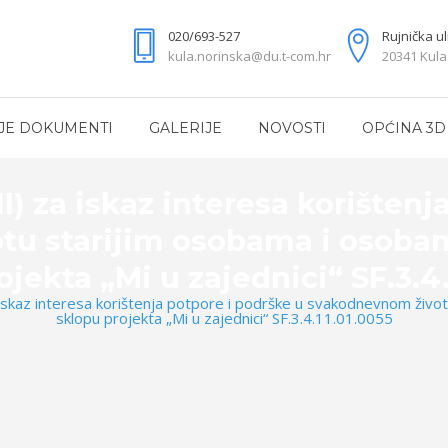
020/693-527
Rujnička ul
kula.norinska@du.t-com.hr
20341 Kula
JE DOKUMENTI
GALERIJE
NOVOSTI
OPĆINA 3D
 za iskaz interesa korištenj
u starijim osobama i osobam
ojekta „Mi u zajednici“ SF.3.4.
skaz interesa korištenja potpore i podrške u svakodnevnom život
sklopu projekta „Mi u zajednici“ SF.3.4.11.01.0055