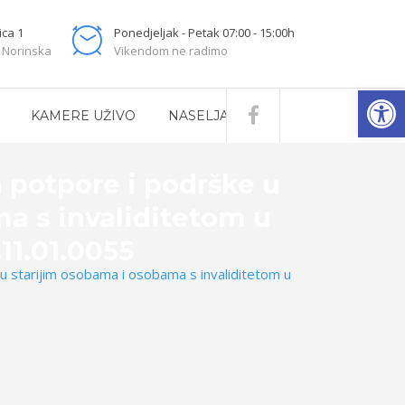
ica 1
Ponedjeljak - Petak 07:00 - 15:00h
 Norinska
Vikendom ne radimo
Open
KAMERE UŽIVO
NASELJA
a potpore i podrške u
a s invaliditetom u
11.01.0055
u starijim osobama i osobama s invaliditetom u