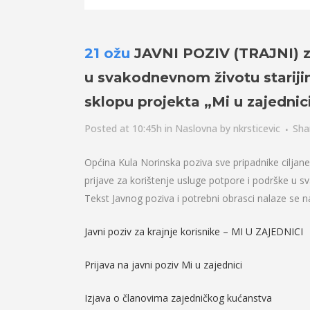
21 ožu
JAVNI POZIV (TRAJNI) za
u svakodnevnom životu starij
sklopu projekta „Mi u zajednici
Posted at 10:45h
in
Naslovna
by
nkrsticevic
Sha
Općina Kula Norinska poziva sve pripadnike ciljane
prijave za korištenje usluge potpore i podrške u s
Tekst Javnog poziva i potrebni obrasci nalaze se 
Javni poziv za krajnje korisnike – MI U ZAJEDNICI
Prijava na javni poziv Mi u zajednici
Izjava o članovima zajedničkog kućanstva