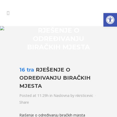
Open
RJEŠENJE O
ODREĐIVANJU
BIRAČKIH MJESTA
16 tra
RJEŠENJE O
ODREĐIVANJU BIRAČKIH
MJESTA
Posted at 11:29h
in
Naslovna
by
nkrsticevic
Share
Rješenje o određivanju biračkih mjesta