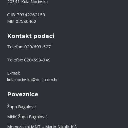
20341 Kula Norinska
OIB: 79342262159
MB: 02580462
Kontakt podaci
Telefon: 020/693-527
Telefax: 020/693-349
E-mail:
kula.norinska@du.t-com.hr
Poveznice
Župa Bagalović
MNK Župa Bagalović
Memorijalni MNT – Mario Nikolić Kiš