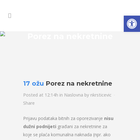
Open
Porez na nekretnine
17 ožu
Porez na nekretnine
Posted at 12:14h
in
Naslovna
by
nkrsticevic
Share
Prijavu podataka bitnih za oporezivanje
nisu
dužni podnijeti
građani za nekretnine za
koje se plaća komunalna naknada (npr. ako