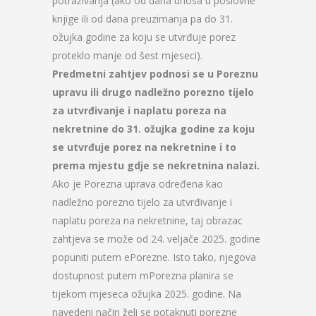
potraživanja (ako od dana unosa u poslovne
knjige ili od dana preuzimanja pa do 31.
ožujka godine za koju se utvrđuje porez
proteklo manje od šest mjeseci).
Predmetni zahtjev podnosi se u Poreznu
upravu ili drugo nadležno porezno tijelo
za utvrđivanje i naplatu poreza na
nekretnine do 31. ožujka godine za koju
se utvrđuje porez na nekretnine i to
prema mjestu gdje se nekretnina nalazi.
Ako je Porezna uprava određena kao
nadležno porezno tijelo za utvrđivanje i
naplatu poreza na nekretnine, taj obrazac
zahtjeva se može od 24. veljače 2025. godine
popuniti putem ePorezne. Isto tako, njegova
dostupnost putem mPorezna planira se
tijekom mjeseca ožujka 2025. godine. Na
navedeni način želi se potaknuti porezne