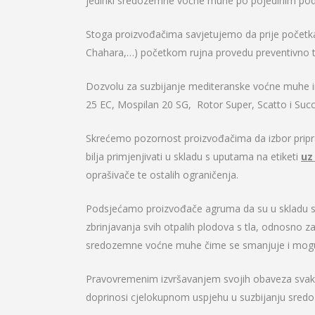
jedinki sredozemne voćne muhe po pojedinim podr
Stoga proizvođačima savjetujemo da prije početka
Chahara,…) početkom rujna provedu preventivno t
Dozvolu za suzbijanje mediteranske voćne muhe im
25 EC, Mospilan 20 SG, Rotor Super, Scatto i Succ
Skrećemo pozornost proizvođačima da izbor pripra
bilja primjenjivati u skladu s uputama na etiketi
uz
oprašivače te ostalih ograničenja.
Podsjećamo proizvođače agruma da su u skladu sa 
zbrinjavanja svih otpalih plodova s tla, odnosno z
sredozemne voćne muhe čime se smanjuje i moguć
Pravovremenim izvršavanjem svojih obaveza svaki p
doprinosi cjelokupnom uspjehu u suzbijanju sred