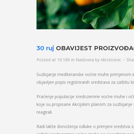
30 ruj
OBAVIJEST PROIZVOĐ
Posted at 10:16h
in
Naslovna
by
nkrsticevic
Sha
Suzbijanje mediteranske voćne muhe primjenom i
objavljen popis registriranih sredstava za zaštitu bi
Praćenje populacije sredozemne voćne muhe i očita
koje su propisane Akcijskim planom za suzbijanje 
reagirali.
Radi lakše donošenja odluke o primjeni sredstva za z