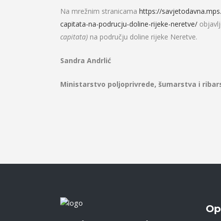
Na mrežnim stranicama
https://savjetodavna.mps.
capitata-na-
podrucju-doline-rijeke-
neretve/
objavl
capitata)
na području doline rijeke Neretve.
Sandra Andrlić
Ministarstvo poljoprivrede, šumarstva i ribar
Op