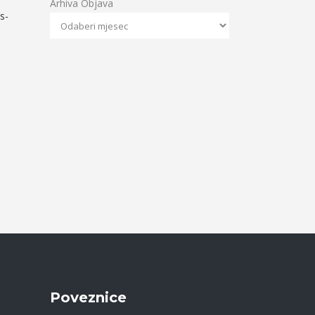
Arhiva Objava
is-
Poveznice