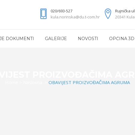
020/693-527
Rujnička ul
kula.norinska@du.t-com.hr
20341 Kula
JE DOKUMENTI
GALERIJE
NOVOSTI
OPĆINA 3D
VIJEST PROIZVOĐAČIMA AG
Home
>
Naslovna
>
OBAVIJEST PROIZVOĐAČIMA AGRUMA