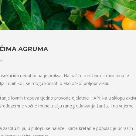
AČIMA AGRUMA
re
nsekticida neophodna je praksa. Na našim mrežnim stranicama je
lja i onih koji se mogu koristiti u ekološkoj poljoprivredi.
nje lovnih trapova tjedno provode djelatnici HAPIH-a u sklopu aktiv
sredozemne voćne muhe u cilju ranog otkrivanja žarišta i na vrijeme
aštitu bilja, u prilogu se nalaze i karte kretanje populacije odraslih