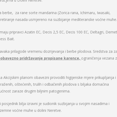
učjima u Dolini Neretve.
 berbe, za rane sorte mandarina (Zorica rana, Ichimaru, Iwasaki,
retiranje nasada usmjereno na suzbijanje mediteranske voćne muhe.
aju pripravci Azatin EC, Decis 2,5 EC, Decis 100 EC, Deltagri, Demet
ess Bait.
vaka prilagode vremenu dozrijevanja i berbe plodova. Sredstva za za
 obavezno pridržavanje propisane karence,
ograničenja vezana 
Akcijskim planom obavezni provoditi higijenske mjere prikupljanja i
araženih, oštećenih, trulih i odbačenih plodova s biljaka domaćina
nost zaraze drugim biljnim patogenima.
osjednik bilja izravni je sudionik suzbijanja u svojim nasadima i
ozemne voćne muhe u dolini Neretve.