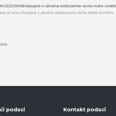
hr/
2025/09/08/obavijest-o-
ulovima-sredozemne-vocne-muhe-
ceratit
jena je nova Obavijest o ulovima sredozemne voćne muhe
(Ceratitis
stva
ći podaci
Kontakt podaci