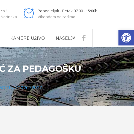
ica 1
Ponedjeljak - Petak 07:00 - 15:00h
 Norinska
Vikendom ne radimo
Open
KAMERE UŽIVO
NASELJA
TIĆ ZA PEDAGOŠKU
 GODINU 2026./2027.