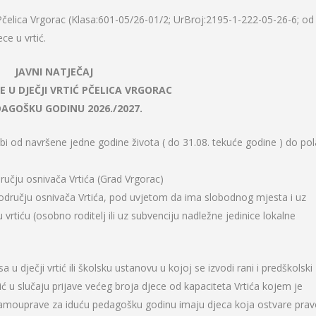
čelica Vrgorac (Klasa:601-05/26-01/2; UrBroj:2195-1-222-05-26-6; od
ce u vrtić.
JAVNI NATJEČAJ
CE U DJEČJI VRTIĆ PČELICA VRGORAC
AGOŠKU GODINU 2026./2027.
dobi od navršene jedne godine života ( do 31.08. tekuće godine ) do po
odručju osnivača Vrtića (Grad Vrgorac)
 području osnivača Vrtića, pod uvjetom da ima slobodnog mjesta i uz
rtiću (osobno roditelj ili uz subvenciju nadležne jedinice lokalne
 u dječji vrtić ili školsku ustanovu u kojoj se izvodi rani i predškolski
tić u slučaju prijave većeg broja djece od kapaciteta Vrtića kojem je
) samouprave za iduću pedagošku godinu imaju djeca koja ostvare pra