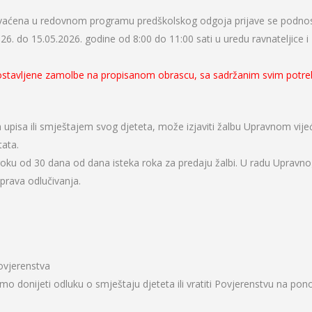
uhvaćena u redovnom programu predškolskog odgoja prijave se podno
26. do 15.05.2026. godine od 8:00 do 11:00 sati u uredu ravnateljice i
stavljene zamolbe na propisanom obrascu, sa sadržanim svim potr
 upisa ili smještajem svog djeteta, može izjaviti žalbu Upravnom vije
tata.
roku od 30 dana od dana isteka roka za predaju žalbi. U radu Upravn
 prava odlučivanja.
Povjerenstva
samo donijeti odluku o smještaju djeteta ili vratiti Povjerenstvu na po