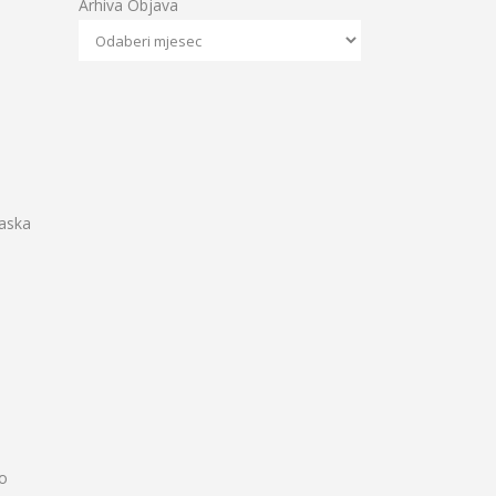
Arhiva Objava
laska
vo