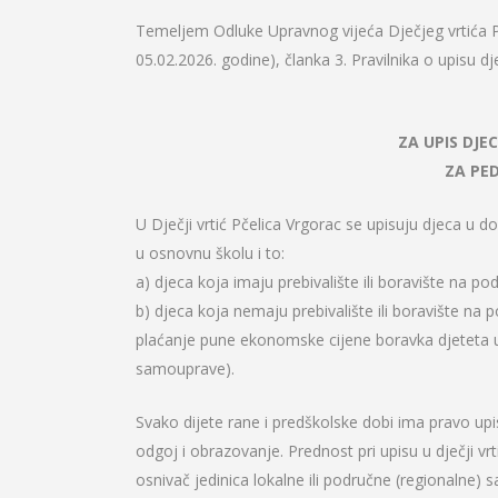
Temeljem Odluke Upravnog vijeća Dječjeg vrtića P
05.02.2026. godine), članka 3. Pravilnika o upisu dje
ZA UPIS DJE
ZA PED
U Dječji vrtić Pčelica Vrgorac se upisuju djeca u 
u osnovnu školu i to:
a) djeca koja imaju prebivalište ili boravište na p
b) djeca koja nemaju prebivalište ili boravište na
plaćanje pune ekonomske cijene boravka djeteta u v
samouprave).
Svako dijete rane i predškolske dobi ima pravo upisa
odgoj i obrazovanje. Prednost pri upisu u dječji vr
osnivač jedinica lokalne ili područne (regionalne