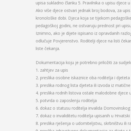
upisa sukladno članku 5. Pravilnika o upisu djece u 
Ako više djece ostvari jednak broj bodova, za upis 
kronološke dobi. Djeca koja se tijekom pedagoške 
pedagoškoj godini, ne ostvaruju prednost pri upisu
Iznimno, ako je dijete ispisano iz opravdanih razlo
odlučuje Povjerenstvo. Roditelji djece na listi ček
liste čekanja.
Dokumentacija koju je potrebno priložiti za sudjel
1. zahtjev za upis
2. preslika osobne iskaznice oba roditelja i djetet
3. preslika rodnog lista djeteta ili izvoda iz matičn
4. preslika rodnih listova ostale malodobne djece u 
5. potvrda o zaposlenju roditelja
6. dokaz o statusu roditelja invalida Domovinskog
7. dokaz o invaliditetu roditelja upisanih u Hrvatsk
8. preslika rješenja o udomiteljstvu, skrbništvu ili
9. preslika zdravstvene dokumentacije za dijete s te