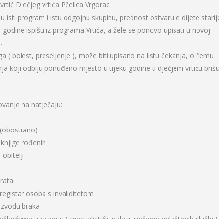
vrtić Dječjeg vrtića Pčelica Vrgorac.
u isti program i istu odgojnu skupinu, prednost ostvaruje dijete starij
godine ispišu iz programa Vrtića, a žele se ponovo upisati u novoj
.
ga ( bolest, preseljenje ), može biti upisano na listu čekanja, o čemu
anja koji odbiju ponuđeno mjesto u tijeku godine u dječjem vrtiću brišu
ovanje na natječaju:
a (obostrano)
e knjige rođenih
obitelji
 rata
i registar osoba s invaliditetom
 razvodu braka
škoćama u razvoju ( specijalistički nalazi, rješenje ovlaštenih službi )