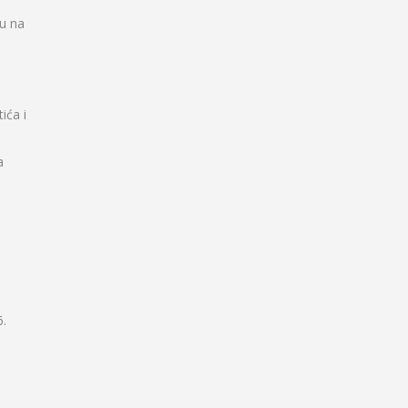
ju na
ića i
a
6.