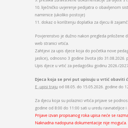
10. liječničko uvjerenje pedijatra o obavljenom sist
namirnice (ukoliko postoje)
11. dokaz o korištenju doplatka za djecu ili zaja
Povjerenstvo je dužno nakon pregleda priložene dok
web stranici vrtića.
Zahtjevi za upis djece koja do početka nove pedag
jaslice), odnosno 3 godine života (do 31.08.2026. pr
Upis djece u vrtić za pedagošku godinu 2026./2027.
Djeca koja se prvi put upisuju u vrtić obaviti ć
E -upisi traju
od 08.05. do 15.05.2026. godine do 12
Za djecu koja su polaznici vrtića prijave se podno
godine od 8:00 do 11:00 sati u uredu ravnateljice i
Prijave izvan propisanog roka upisa neće se razmat
Naknadna nadopuna dokumentacije nije moguća.