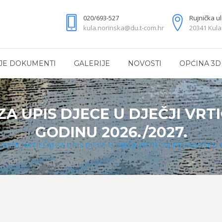
020/693-527
Rujnička ul
kula.norinska@du.t-com.hr
20341 Kula
JE DOKUMENTI
GALERIJE
NOVOSTI
OPĆINA 3D
ZA UPIS DJECE U DJEČJI VR
GODINU 2026./2027.
>
JAVNI NATJEČAJ ZA UPIS DJECE U DJEČJI VRTIĆ ZA PEDAGOŠKU