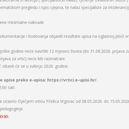
ematskom pregledu i ispis cjepiva, te nalaz specijaliste za intoleranci
mčene minimalne naknade
umentacije i bodovanja objaviti rezultate upisa na oglasnoj ploči vrt
oške godine neće navršiti 12 mjeseci života (do 31.08.2026. prijava z
ijava za vrtić) neće biti razmatrani.
 obavit će se u svibnju 2026. godine.
e upise preko e-upisa: https://vrtici.e-upisi.hr/.
:00 sati.
se izravno Dječjem vrtiću Pčelica Vrgorac od 08.05.2026. do 15.05.202
 pedagoginje.
rati.