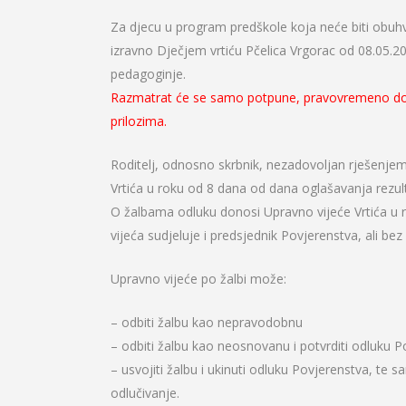
Za djecu u program predškole koja neće biti ob
izravno Dječjem vrtiću Pčelica Vrgorac od 08.05.20
pedagoginje.
Razmatrat će se samo potpune, pravovremeno do
prilozima.
Roditelj, odnosno skrbnik, nezadovoljan rješenjem
Vrtića u roku od 8 dana od dana oglašavanja rezul
O žalbama odluku donosi Upravno vijeće Vrtića u 
vijeća sudjeluje i predsjednik Povjerenstva, ali bez
Upravno vijeće po žalbi može:
– odbiti žalbu kao nepravodobnu
– odbiti žalbu kao neosnovanu i potvrditi odluku 
– usvojiti žalbu i ukinuti odluku Povjerenstva, te 
odlučivanje.