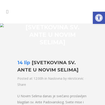
Open
[SVETKOVINA SV.
ANTE U NOVIM
SELIMA]
14 lip
[SVETKOVINA SV.
ANTE U NOVIM SELIMA]
Posted at 12:00h
in
Naslovna
by
nkrsticevic
Share
U Novim Selima danas je svečano proslavljen
blagdan sv. Ante Padovanskog. Svete mise i