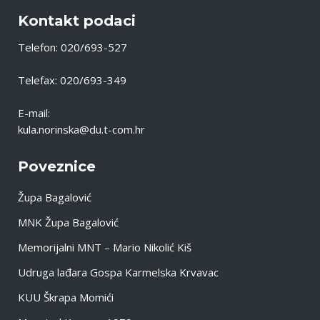
Kontakt podaci
Telefon: 020/693-527
Telefax: 020/693-349
E-mail:
kula.norinska@du.t-com.hr
Poveznice
Župa Bagalović
MNK Župa Bagalović
Memorijalni MNT – Mario Nikolić Kiš
Udruga lađara Gospa Karmelska Krvavac
KUU Škrapa Momići