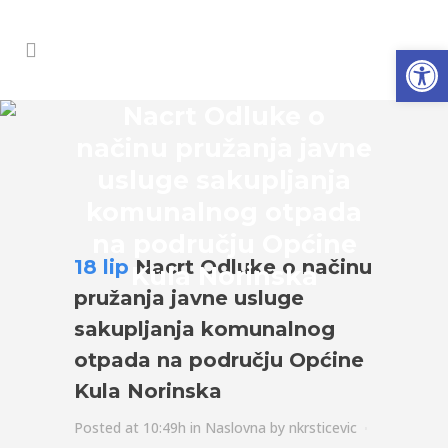
Open
Nacrt Odluke o
načinu pružanja javne
usluge sakupljanja
komunalnog otpada
na području Općine
18 lip
Nacrt Odluke o načinu
Kula Norinska
pružanja javne usluge
sakupljanja komunalnog
otpada na području Općine
Kula Norinska
Posted at 10:49h
in
Naslovna
by
nkrsticevic