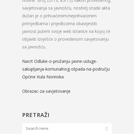
novine“ broj 25/13, 85/15) nakon provedenog
savjetovanja sa javnošću, nositelj izrade akta
dužan je o prihvaćenim/neprihvaćenim
primjedbama i prijedlozima obavijestiti
javnost putem svoje web stranice na kojoj će
objaviti Izvješće o provedenom savjetovanju
sa javnošću.
Nacrt Odluke-o-pružanju-javne-usluge-
sakupljanja-komunalnog-otpada-na-području
Općine Kula Norinska
Obrazac-za-savjetovanje
PRETRAŽI