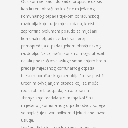
Odlukom se, kao i do sada, propisuje da se,
kao kriterij obračuna količine miješanog
komunalnog otpada tijekom obračunskog
razdoblja koje traje mjesec dana, koristi
zapremina (volumen) posude za miješani
komunalni otpad i evidentirani broj
primopredaja otpada tijekom obračunskog
razdoblja. Na taj način korisnici mogu utjecati
na ukupne troškove usluge smanjenjem broja
predaja miješanog komunalnog otpada
tijekom obračunskog razdoblja što se postiže
urednim odvajanjem otpada koji se može
reciklirati te biootpada, kako bi se na
zbrinjavanje predala što manja količinu
miješanog komunalnog otpada odvoz kojega
se naplaćuje u varijabilnom dijelu cijene javne
usluge.
Izvršno tijelo jedinice lokalne samouprave