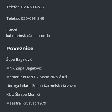
Telefon: 020/693-527
Telefax: 020/693-349
E-mail:
kula.norinska@du.t-com.hr
Poveznice
Župa Bagalović
MNK Župa Bagalović
Memorijalni MNT – Mario Nikolić Kiš
Udruga lađara Gospa Karmelska Krvavac
KUU Škrapa Momići
Maestral Krvavac 1979