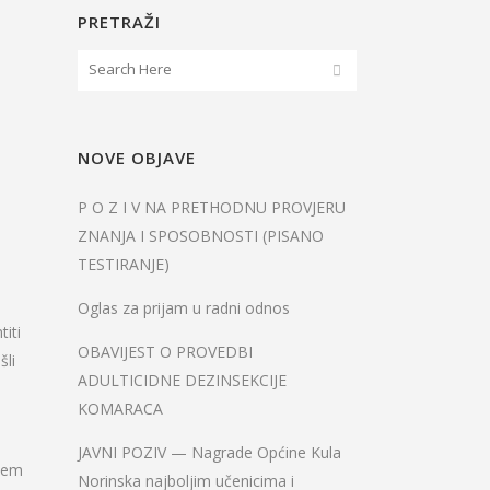
PRETRAŽI
NOVE OBJAVE
P O Z I V NA PRETHODNU PROVJERU
ZNANJA I SPOSOBNOSTI (PISANO
TESTIRANJE)
Oglas za prijam u radni odnos
iti
OBAVIJEST O PROVEDBI
šli
ADULTICIDNE DEZINSEKCIJE
KOMARACA
JAVNI POZIV — Nagrade Općine Kula
ašem
Norinska najboljim učenicima i