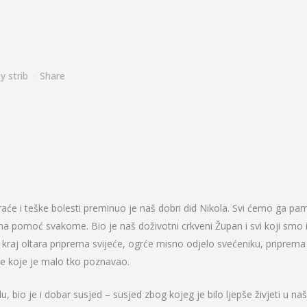
by
strib
Share
raće i teške bolesti preminuo je naš dobri did Nikola. Svi ćemo ga pamt
na pomoć svakome. Bio je naš doživotni crkveni Župan i svi koji smo i
 kraj oltara priprema svijeće, ogrće misno odjelo svećeniku, priprema
je koje je malo tko poznavao.
, bio je i dobar susjed – susjed zbog kojeg je bilo ljepše živjeti u n