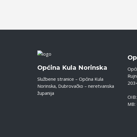
Op
Općina Kula Norinska
Opći
Rujni
Službene stranice – Općina Kula
2034
Norinska, Dubrovačko – neretvanska
županija
OIB
MB: