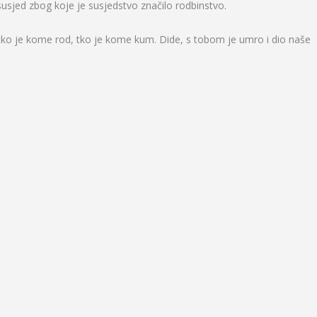
 susjed zbog koje je susjedstvo značilo rodbinstvo.
, tko je kome rod, tko je kome kum. Dide, s tobom je umro i dio naše