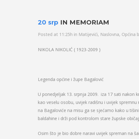
20 srp
IN MEMORIAM
Posted at 11:25h
in
Matijevići
,
Naslovna
,
Općina
NIKOLA NIKOLIĆ ( 1923-2009 )
Legenda općine i župe Bagalović
U ponedjeljak 13. srpnja 2009. iza 17 sati nakon k
kao veselu osobu, uvijek radišnu i uvijek spremnu 
na Bagaloviće na misu ga se sjećamo kako u tišini
baldahine i drži pod kontrolom stare župske običa
Osim što je bio dobre naravi uvijek spreman na šalu