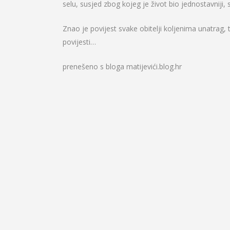
selu, susjed zbog kojeg je život bio jednostavniji,
Znao je povijest svake obitelji koljenima unatrag
povijesti…
prenešeno s bloga matijevići.blog.hr