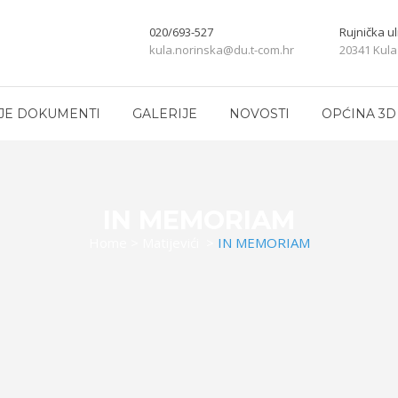
020/693-527
Rujnička ul
kula.norinska@du.t-com.hr
20341 Kula
JE DOKUMENTI
GALERIJE
NOVOSTI
OPĆINA 3D
IN MEMORIAM
Home
>
Matijevići
>
IN MEMORIAM