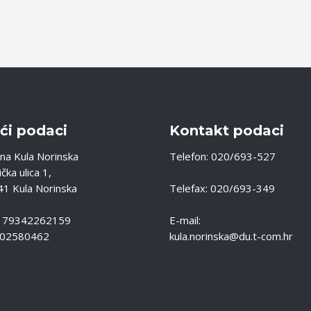
ći podaci
Kontakt podaci
na Kula Norinska
Telefon: 020/693-527
čka ulica 1,
1 Kula Norinska
Telefax: 020/693-349
: 79342262159
E-mail:
 02580462
kula.norinska@du.t-com.hr