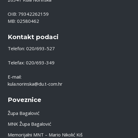
OIB: 79342262159
MB: 02580462
Kontakt podaci
Telefon: 020/693-527
Telefax: 020/693-349
E-mail:
kula.norinska@du.t-com.hr
Poveznice
Župa Bagalović
MNK Župa Bagalović
Memorijalni MNT – Mario Nikolić Kiš