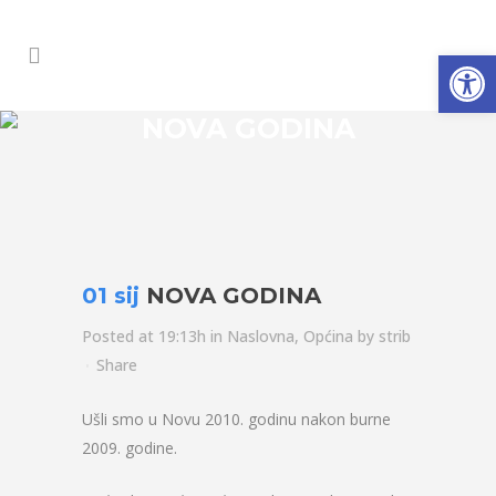
Open
NOVA GODINA
01 sij
NOVA GODINA
Posted at 19:13h
in
Naslovna
,
Općina
by
strib
Share
Ušli smo u Novu 2010. godinu nakon burne
2009. godine.