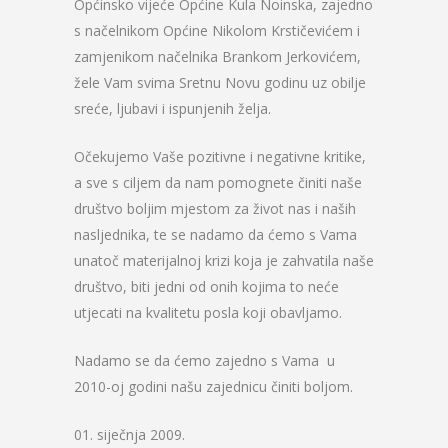
Općinsko vijeće Općine Kula Noinska, zajedno
s načelnikom Općine Nikolom Krstičevićem i
zamjenikom načelnika Brankom Jerkovićem,
žele Vam svima Sretnu Novu godinu uz obilje
sreće, ljubavi i ispunjenih želja.
Očekujemo Vaše pozitivne i negativne kritike,
a sve s ciljem da nam pomognete činiti naše
društvo boljim mjestom za život nas i naših
nasljednika, te se nadamo da ćemo s Vama
unatoč materijalnoj krizi koja je zahvatila naše
društvo, biti jedni od onih kojima to neće
utjecati na kvalitetu posla koji obavljamo.
Nadamo se da ćemo zajedno s Vama u
2010-oj godini našu zajednicu činiti boljom.
01. siječnja 2009.