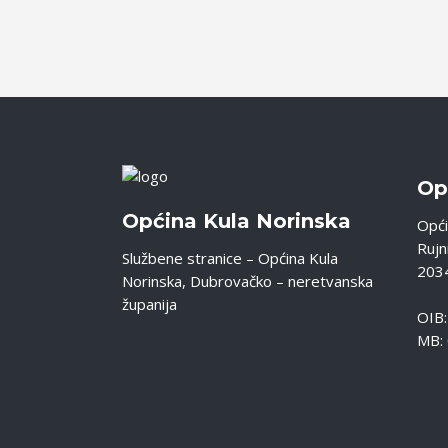
Op
Općina Kula Norinska
Opći
Rujni
Službene stranice – Općina Kula
2034
Norinska, Dubrovačko – neretvanska
županija
OIB
MB: