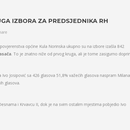
GA IZBORA ZA PREDSJEDNIKA RH
hare
povjerenstva općine Kula Norinska ukupno su na izbore izašla 842
asača
. To je znatno niže od prvog kruga, ali je tome zasigurno doprin
-a Ivo Josipović sa 426 glasova 51,8% važećih glasova naspram Milana
ih glasova.
 Desnama i Krvavcu II, dok je na svim ostalim mjestima pobjedio Ivo