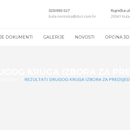
020/693-527
Rujnička ul
kula.norinska@du.t-com.hr
20341 Kula
JE DOKUMENTI
GALERIJE
NOVOSTI
OPĆINA 3D
UGOG KRUGA IZBORA ZA PR
Naslovna
>
REZULTATI DRUGOG KRUGA IZBORA ZA PREDSJED