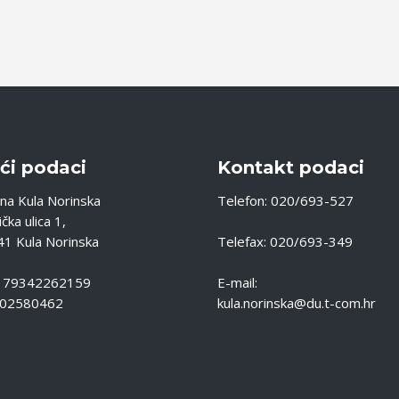
ći podaci
Kontakt podaci
na Kula Norinska
Telefon: 020/693-527
čka ulica 1,
1 Kula Norinska
Telefax: 020/693-349
: 79342262159
E-mail:
 02580462
kula.norinska@du.t-com.hr