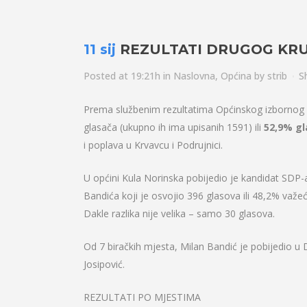
11 sij
REZULTATI DRUGOG KRU
Posted at 19:21h
in
Naslovna
,
Općina
by
strib
S
Prema službenim rezultatima Općinskog izbornog 
glasača (ukupno ih ima upisanih 1591) ili
52,9% gl
i poplava u Krvavcu i Podrujnici.
U općini Kula Norinska pobijedio je kandidat SDP
Bandića koji je osvojio 396 glasova ili 48,2% važeć
Dakle razlika nije velika – samo 30 glasova.
Od 7 biračkih mjesta, Milan Bandić je pobijedio u
Josipović.
REZULTATI PO MJESTIMA