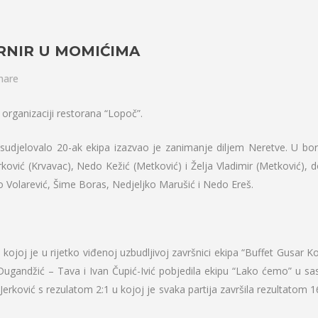
RNIR U MOMIĆIMA
hare
organizaciji restorana “Lopoč”.
e sudjelovalo 20-ak ekipa izazvao je zanimanje diljem Neretve. U bor
ković (Krvavac), Nedo Kežić (Metković) i Želja Vladimir (Metković), d
o Volarević, Šime Boras, Nedjeljko Marušić i Nedo Ereš.
kojoj je u rijetko viđenoj uzbudljivoj završnici ekipa “Buffet Gusar K
n Dugandžić – Tava i Ivan Čupić-Ivić pobjedila ekipu “Lako ćemo” u sa
rković s rezulatom 2:1 u kojoj je svaka partija završila rezultatom 16