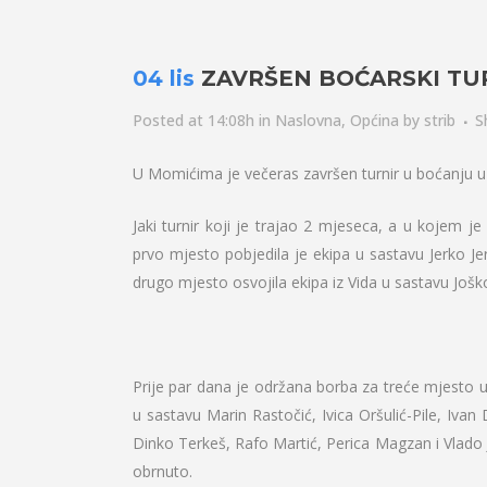
04 lis
ZAVRŠEN BOĆARSKI TU
Posted at 14:08h
in
Naslovna
,
Općina
by
strib
S
U Momićima je večeras završen turnir u boćanju u 
Jaki turnir koji je trajao 2 mjeseca, a u kojem j
prvo mjesto pobjedila je ekipa u sastavu Jerko Jer
drugo mjesto osvojila ekipa iz Vida u sastavu Jošk
Prije par dana je održana borba za treće mjesto u 
u sastavu Marin Rastočić, Ivica Oršulić-Pile, Iva
Dinko Terkeš, Rafo Martić, Perica Magzan i Vlado Je
obrnuto.