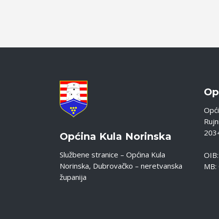
Op
Opći
Rujni
2034
Općina Kula Norinska
Službene stranice – Općina Kula
OIB
Norinska, Dubrovačko – neretvanska
MB:
županija