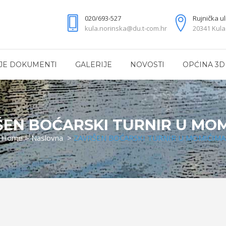
020/693-527
Rujnička ul
kula.norinska@du.t-com.hr
20341 Kula
JE DOKUMENTI
GALERIJE
NOVOSTI
OPĆINA 3D
EN BOĆARSKI TURNIR U MO
Home
>
Naslovna
>
ZAVRŠEN BOĆARSKI TURNIR U MOMIĆIMA