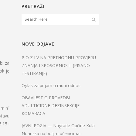
PRETRAŽI
NOVE OBJAVE
P O Z I V NA PRETHODNU PROVJERU
bi za
ZNANJA I SPOSOBNOSTI (PISANO
ok je
TESTIRANJE)
Oglas za prijam u radni odnos
OBAVIJEST O PROVEDBI
ADULTICIDNE DEZINSEKCIJE
omin”
KOMARACA
stavu
:15 i
JAVNI POZIV — Nagrade Općine Kula
Norinska najboljim učenicima i