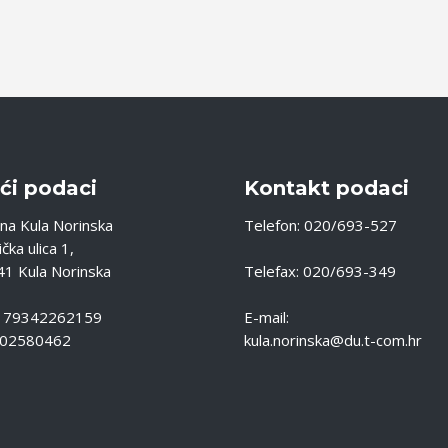
ći podaci
Kontakt podaci
na Kula Norinska
Telefon: 020/693-527
čka ulica 1,
1 Kula Norinska
Telefax: 020/693-349
: 79342262159
E-mail:
 02580462
kula.norinska@du.t-com.hr