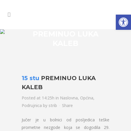
Open
PREMINUO LUKA
KALEB
15 stu
PREMINUO LUKA
KALEB
Posted at 14:25h
in
Naslovna
,
Općina
,
Podrujnica
by
strib
Share
Jučer je u bolnici od posljedica teške
prometne nezgode koja se dogodila 29.