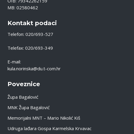
OIB: 79342262159
MB: 02580462
Kontakt podaci
Telefon: 020/693-527
Telefax: 020/693-349
E-mail:
kula.norinska@du.t-com.hr
Poveznice
Župa Bagalović
MNK Župa Bagalović
Memorijalni MNT – Mario Nikolić Kiš
Udruga lađara Gospa Karmelska Krvavac