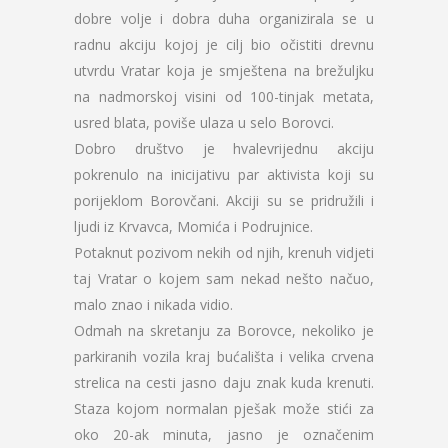
dobre volje i dobra duha organizirala se u
radnu akciju kojoj je cilj bio očistiti drevnu
utvrdu Vratar koja je smještena na brežuljku
na nadmorskoj visini od 100-tinjak metata,
usred blata, poviše ulaza u selo Borovci.
Dobro društvo je hvalevrijednu akciju
pokrenulo na inicijativu par aktivista koji su
porijeklom Borovčani. Akciji su se pridružili i
ljudi iz Krvavca, Momića i Podrujnice.
Potaknut pozivom nekih od njih, krenuh vidjeti
taj Vratar o kojem sam nekad nešto načuo,
malo znao i nikada vidio.
Odmah na skretanju za Borovce, nekoliko je
parkiranih vozila kraj bućališta i velika crvena
strelica na cesti jasno daju znak kuda krenuti.
Staza kojom normalan pješak može stići za
oko 20-ak minuta, jasno je označenim