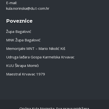
E-mail:
kula.norinska@du.t-com.hr
Poveznice
Župa Bagalović
MNK Župa Bagalović
Memorijalni MNT – Mario Nikolić Kiš
Udruga lađara Gospa Karmelska Krvavac
KUU Škrapa Momići
Maestral Krvavac 1979
Općina Kula Norinska. Sva prava pridržana.