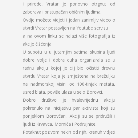
i prirode, Vratar je ponovno otrgnut od
zaborava i pristupačan običnim ljudima.
Ovdje možete vidjeti i jedan zanimljiv video o
utvrdi Vratar postavljen na Youtube servisu
a na ovom linku se nalazi više fotografija iz
akcije čišćenja
U subotu u u jutarnjim satima skupina ljudi
dobre volje i dobra duha organizirala se u
radnu akciju kojoj je cilj bio očistiti drevnu
utvrdu Vratar koja je smještena na brežuljku
na nadmorskoj visini od 100-tinjak metata,
usred blata, poviše ulaza u selo Borovci.
Dobro društvo je hvalevrijednu akciju
pokrenulo na inicijativu par aktivista koji su
porijeklom Borovčani. Akciji su se pridružili i
ljudi iz Krvavca, Momića i Podrujnice.
Potaknut pozivom nekih od njih, krenuh vidjeti