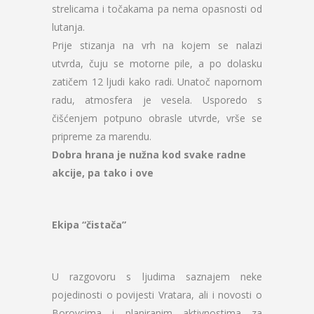
strelicama i točakama pa nema opasnosti od
lutanja.
Prije stizanja na vrh na kojem se nalazi
utvrda, čuju se motorne pile, a po dolasku
zatičem 12 ljudi kako radi. Unatoč napornom
radu, atmosfera je vesela. Usporedo s
čišćenjem potpuno obrasle utvrde, vrše se
pripreme za marendu.
Dobra hrana je nužna kod svake radne
akcije, pa tako i ove
Ekipa “čistača”
U razgovoru s ljudima saznajem neke
pojedinosti o povijesti Vratara, ali i novosti o
Borovcima i planiranim aktivnostima za