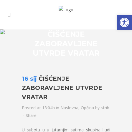
Open
ČIŠĆENJE
ZABORAVLJENE
UTVRDE VRATAR
16 sij
ČIŠĆENJE
ZABORAVLJENE UTVRDE
VRATAR
Posted at 13:04h
in
Naslovna
,
Općina
by
strib
Share
U subotu u u jutarnjim satima skupina ljudi