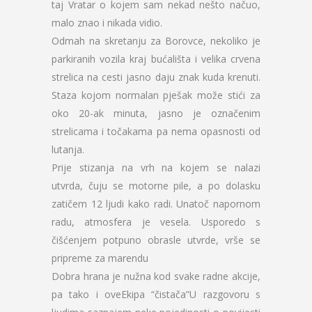
taj Vratar o kojem sam nekad nešto načuo,
malo znao i nikada vidio.
Odmah na skretanju za Borovce, nekoliko je
parkiranih vozila kraj bućališta i velika crvena
strelica na cesti jasno daju znak kuda krenuti.
Staza kojom normalan pješak može stići za
oko 20-ak minuta, jasno je označenim
strelicama i točakama pa nema opasnosti od
lutanja.
Prije stizanja na vrh na kojem se nalazi
utvrda, čuju se motorne pile, a po dolasku
zatičem 12 ljudi kako radi. Unatoč napornom
radu, atmosfera je vesela. Usporedo s
čišćenjem potpuno obrasle utvrde, vrše se
pripreme za marendu
Dobra hrana je nužna kod svake radne akcije,
pa tako i oveEkipa “čistača”U razgovoru s