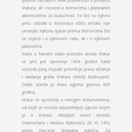
ljudima saznajem neke pojedinosti o povijesti
Vratara, ali i novosti o Borovcima i planiranim
aktivnostima za budućnost. To što su njihovi
preci odselili iz Borovaca očito nimalo nije
umanjilo njihovu ljubav prema Borovcima što
se osjeća i u njihovom radu, ali i u njihovim
planovima.
Inače u Neretvi slabo poznata utvrda Vratar
se prvi put spominje 1434. godine kada
vojvoda Juraj Vojsalić potvrđuje pravo držanja
i vladanja grada Vratara obitelji Radivojević.
Dakle utvrda je stara sigurno gotovo 600
godina.
Vratar se spominje u mnogim dokumentima,
od kojih je možda najzanimljviji ugovor kojim
je u Vrataru sklopljen savez između
Dubrovčana i vladara Vlatkovića 25. III. 1452
protiv Hercega Stjepana Vukčića. Za