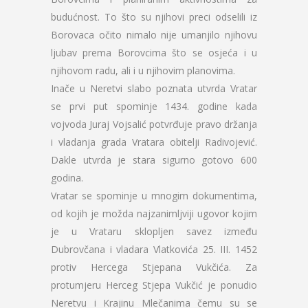
budućnost. To što su njihovi preci odselili iz
Borovaca očito nimalo nije umanjilo njihovu
ljubav prema Borovcima što se osjeća i u
njihovom radu, ali i u njihovim planovima.
Inače u Neretvi slabo poznata utvrda Vratar
se prvi put spominje 1434. godine kada
vojvoda Juraj Vojsalić potvrđuje pravo držanja
i vladanja grada Vratara obitelji Radivojević.
Dakle utvrda je stara sigurno gotovo 600
godina.
Vratar se spominje u mnogim dokumentima,
od kojih je možda najzanimljviji ugovor kojim
je u Vrataru sklopljen savez između
Dubrovčana i vladara Vlatkovića 25. III. 1452
protiv Hercega Stjepana Vukčića. Za
protumjeru Herceg Stjepa Vukčić je ponudio
Neretvu i Krajinu Mlečanima čemu su se