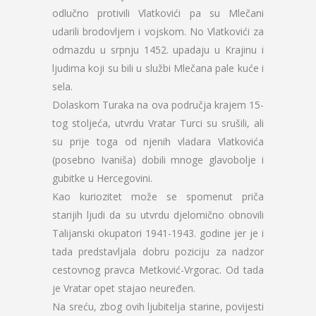
odlučno protivili Vlatkovići pa su Mlečani
udarili brodovljem i vojskom. No Vlatkovići za
odmazdu u srpnju 1452. upadaju u Krajinu i
ljudima koji su bili u službi Mlečana pale kuće i
sela.
Dolaskom Turaka na ova područja krajem 15-
tog stoljeća, utvrdu Vratar Turci su srušili, ali
su prije toga od njenih vladara Vlatkovića
(posebno Ivaniša) dobili mnoge glavobolje i
gubitke u Hercegovini.
Kao kuriozitet može se spomenut priča
starijih ljudi da su utvrdu djelomično obnovili
Talijanski okupatori 1941-1943. godine jer je i
tada predstavljala dobru poziciju za nadzor
cestovnog pravca Metković-Vrgorac. Od tada
je Vratar opet stajao neuređen.
Na sreću, zbog ovih ljubitelja starine, povijesti