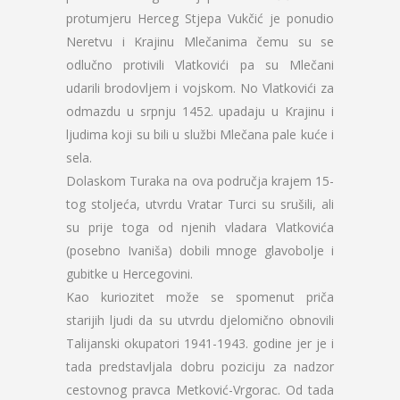
protumjeru Herceg Stjepa Vukčić je ponudio
Neretvu i Krajinu Mlečanima čemu su se
odlučno protivili Vlatkovići pa su Mlečani
udarili brodovljem i vojskom. No Vlatkovići za
odmazdu u srpnju 1452. upadaju u Krajinu i
ljudima koji su bili u službi Mlečana pale kuće i
sela.
Dolaskom Turaka na ova područja krajem 15-
tog stoljeća, utvrdu Vratar Turci su srušili, ali
su prije toga od njenih vladara Vlatkovića
(posebno Ivaniša) dobili mnoge glavobolje i
gubitke u Hercegovini.
Kao kuriozitet može se spomenut priča
starijih ljudi da su utvrdu djelomično obnovili
Talijanski okupatori 1941-1943. godine jer je i
tada predstavljala dobru poziciju za nadzor
cestovnog pravca Metković-Vrgorac. Od tada