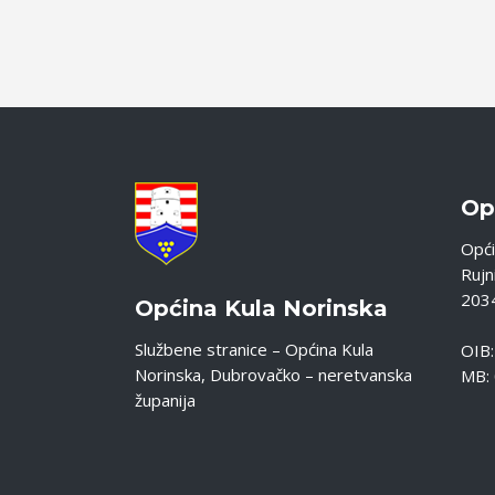
Op
Opći
Rujni
2034
Općina Kula Norinska
Službene stranice – Općina Kula
OIB
Norinska, Dubrovačko – neretvanska
MB:
županija