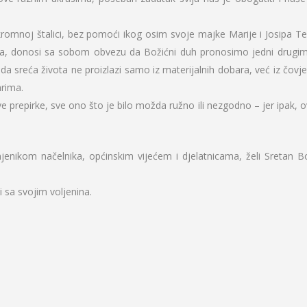
skromnoj štalici, bez pomoći ikog osim svoje majke Marije i Josipa Te
oga, donosi sa sobom obvezu da Božićni duh pronosimo jedni drugi
 sreća života ne proizlazi samo iz materijalnih dobara, već iz čovj
arima.
 prepirke, sve ono što je bilo možda ružno ili nezgodno – jer ipak, o
enikom načelnika, općinskim vijećem i djelatnicama, želi Sretan Bo
i sa svojim voljenina.