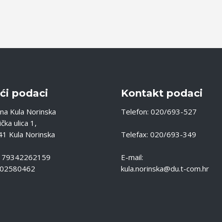
ći podaci
Kontakt podaci
na Kula Norinska
Telefon: 020/693-527
čka ulica 1,
1 Kula Norinska
Telefax: 020/693-349
: 79342262159
E-mail:
 02580462
kula.norinska@du.t-com.hr