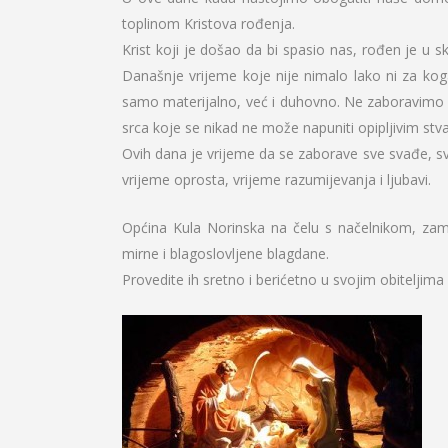
toplinom Kristova rođenja.
Krist koji je došao da bi spasio nas, rođen je u 
Današnje vrijeme koje nije nimalo lako ni za k
samo materijalno, već i duhovno. Ne zaboravimo da
srca koje se nikad ne može napuniti opipljivim stv
Ovih dana je vrijeme da se zaborave sve svađe, sve
vrijeme oprosta, vrijeme razumijevanja i ljubavi.
Općina Kula Norinska na čelu s načelnikom, zamj
mirne i blagoslovljene blagdane.
Provedite ih sretno i berićetno u svojim obiteljima 