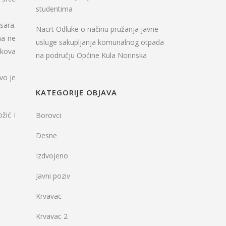
studentima
sara.
Nacrt Odluke o načinu pružanja javne
ma ne
usluge sakupljanja komunalnog otpada
ekova
na području Općine Kula Norinska
vo je
KATEGORIJE OBJAVA
žić i
Borovci
Desne
Izdvojeno
Javni poziv
Krvavac
Krvavac 2