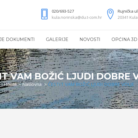
020/693-527
Rujnička ul
kula.norinska@du.t-com.hr
20341 Kula
JE DOKUMENTI
GALERIJE
NOVOSTI
OPĆINA 3D
IT VAM BOŽIĆ LJUDI DOBRE 
Home
>
Naslovna
>
ČESTIT VAM BOŽIĆ LJUDI DOBRE VOLJE