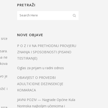
PRETRAŽI
NOVE OBJAVE
 srce
P O Z I V NA PRETHODNU PROVJERU
sara.
ZNANJA I SPOSOBNOSTI (PISANO
ma ne
TESTIRANJE)
ekova
Oglas za prijam u radni odnos
vo je
OBAVIJEST O PROVEDBI
ADULTICIDNE DEZINSEKCIJE
žić i
KOMARACA
JAVNI POZIV — Nagrade Općine Kula
Norinska najboljim učenicima i
 srce