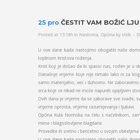
25 pro
ČESTIT VAM BOŽIĆ LJ
Posted at 13:18h
in
Naslovna
,
Općina
by
strib
S
U ove dane kada nastojimo obogatiti naše domov
toplinom Kristova rođenja.
Krist koji je došao da bi spasio nas, rođen je u 
Današnje vrijeme koje nije nimalo lako ni za k
samo materijalno, već i duhovno. Ne zaboravimo da
srca koje se nikad ne može napuniti opipljivim stv
Ovih dana je vrijeme da se zaborave sve svađe, sve
vrijeme oprosta, vrijeme razumijevanja i ljubavi.
Općina Kula Norinska na čelu s načelnikom, zamj
mirne i blagoslovljene blagdane.
Provedite ih sretno i berićetno u svojim obiteljima 
U ove dane kada nastojimo obogatiti naše domov