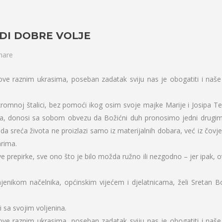
UDI DOBRE VOLJE
hare
e raznim ukrasima, poseban zadatak sviju nas je obogatiti i naše
skromnoj štalici, bez pomoći ikog osim svoje majke Marije i Josipa Te
oga, donosi sa sobom obvezu da Božićni duh pronosimo jedni drugi
 sreća života ne proizlazi samo iz materijalnih dobara, već iz čovj
arima.
 prepirke, sve ono što je bilo možda ružno ili nezgodno – jer ipak, o
enikom načelnika, općinskim vijećem i djelatnicama, želi Sretan Bo
i sa svojim voljenina.
e raznim ukrasima, poseban zadatak sviju nas je obogatiti i naše