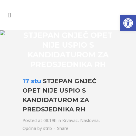
Open
STJEPAN GNJEČ OPET
NIJE USPIO S
KANDIDATUROM ZA
PREDSJEDNIKA RH
17 stu
STJEPAN GNJEČ
OPET NIJE USPIO S
KANDIDATUROM ZA
PREDSJEDNIKA RH
Posted at 08:19h
in
Krvavac
,
Naslovna
,
Općina
by
strib
Share