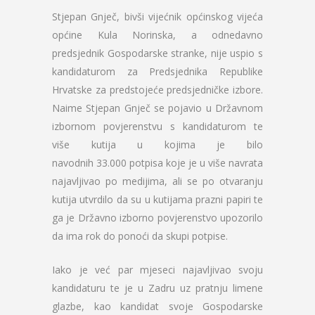
Stjepan Gnječ, bivši vijećnik općinskog vijeća
općine Kula Norinska, a odnedavno
predsjednik Gospodarske stranke, nije uspio s
kandidaturom za Predsjednika Republike
Hrvatske za predstojeće predsjedničke izbore.
Naime Stjepan Gnječ se pojavio u Državnom
izbornom povjerenstvu s kandidaturom te
više kutija u kojima je bilo
navodnih 33.000 potpisa koje je u više navrata
najavljivao po medijima, ali se po otvaranju
kutija utvrdilo da su u kutijama prazni papiri te
ga je Državno izborno povjerenstvo upozorilo
da ima rok do ponoći da skupi potpise.
Iako je već par mjeseci najavljivao svoju
kandidaturu te je u Zadru uz pratnju limene
glazbe, kao kandidat svoje Gospodarske