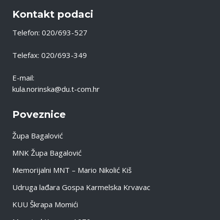
Kontakt podaci
Telefon: 020/693-527
Telefax: 020/693-349
E-mail:
kula.norinska@du.t-com.hr
Poveznice
Župa Bagalović
MNK Župa Bagalović
Memorijalni MNT – Mario Nikolić Kiš
Udruga lađara Gospa Karmelska Krvavac
KUU Škrapa Momići