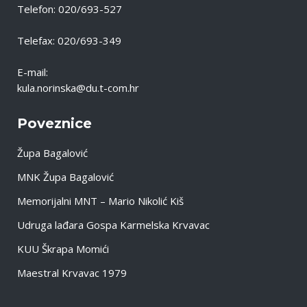
Telefon: 020/693-527
Telefax: 020/693-349
E-mail:
kula.norinska@du.t-com.hr
Poveznice
Župa Bagalović
MNK Župa Bagalović
Memorijalni MNT – Mario Nikolić Kiš
Udruga lađara Gospa Karmelska Krvavac
KUU Škrapa Momići
Maestral Krvavac 1979