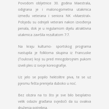
Povodom obljetnice 30. godina Maestrala,
odigrana je i malonogometna utakmica
između veterana i seniora NK «Maestral».
Pobjedu su odnijeli veterani nakon izvođenja
penala, dok je u regularnom dijelu atraktivna
utakmica završila rezultatom 7:7.
Na kraju kulturno- sportskog programa
nastupila je folklorna skupina iz Francuske
(Toulose) koji su pred mnogobrojnim pukom
izveli ples iz svoje koreografije.
Uz jelo se popilo hektolitre piva, te se uz
pjesmu fešta prenijela duboko u noć.
Bez obzira na to što je sve bilo besplatno
velik odaziv građana svjedoči da su ovakva
druženja potrebna.