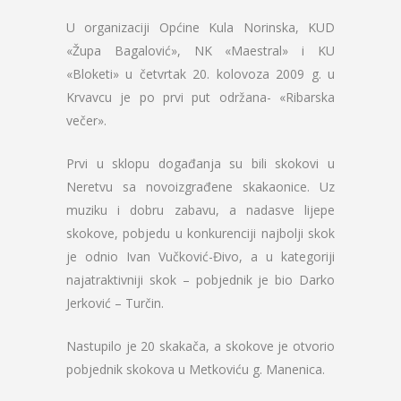
U organizaciji Općine Kula Norinska, KUD
«Župa Bagalović», NK «Maestral» i KU
«Bloketi» u četvrtak 20. kolovoza 2009 g. u
Krvavcu je po prvi put održana- «Ribarska
večer».
Prvi u sklopu događanja su bili skokovi u
Neretvu sa novoizgrađene skakaonice. Uz
muziku i dobru zabavu, a nadasve lijepe
skokove, pobjedu u konkurenciji najbolji skok
je odnio Ivan Vučković-Đivo, a u kategoriji
najatraktivniji skok – pobjednik je bio Darko
Jerković – Turčin.
Nastupilo je 20 skakača, a skokove je otvorio
pobjednik skokova u Metkoviću g. Manenica.