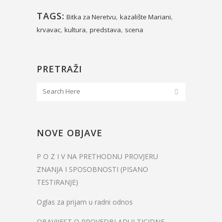
TAGS:
,
,
Bitka za Neretvu
kazalište Mariani
,
,
,
krvavac
kultura
predstava
scena
PRETRAŽI
NOVE OBJAVE
P O Z I V NA PRETHODNU PROVJERU
ZNANJA I SPOSOBNOSTI (PISANO
TESTIRANJE)
Oglas za prijam u radni odnos
OBAVIJEST O PROVEDBI ADULTICIDNE