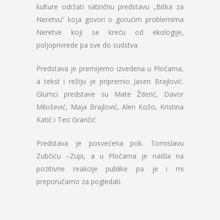
kulture održati satiričnu predstavu „Bitka za
Neretvu“ koja govori o gorućim problemima
Neretve koji se kreću od ekologije,
poljoprivrede pa sve do sudstva.
Predstava je premijerno izvedena u Pločama,
a tekst i režiju je pripremio Jasen Brajlović.
Glumci predstave su Mate Žderić, Davor
Milošević, Maja Brajlović, Alen Kožo, Kristina
Katić i Teo Grančić
Predstava je posvećena pok. Tomislavu
Zubčiću –Zupi, a u Pločama je naišla na
pozitivne reakcije publike pa je i mi
preporučamo za pogledati.