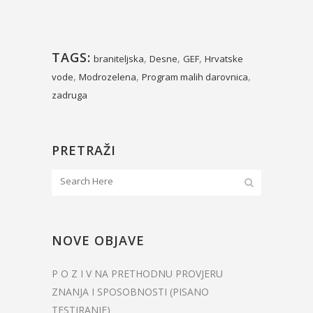
TAGS:
,
,
,
braniteljska
Desne
GEF
Hrvatske
,
,
,
vode
Modrozelena
Program malih darovnica
zadruga
PRETRAŽI
NOVE OBJAVE
P O Z I V NA PRETHODNU PROVJERU
ZNANJA I SPOSOBNOSTI (PISANO
TESTIRANJE)