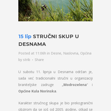
15 lip
STRUČNI SKUP U
DESNAMA
Posted at 11:06h
in
Desne
,
Naslovna
,
Općina
by
strib
Share
U subotu 11. lipnja u Desnama održan je,
sada već tradicionalni stručni u organizaciji
braniteljske zadruge „
Modrozelena
“ i
Općine Kula Norinska
.
Karakter stručnog skupa je bio prekogranični
obzirom da se još od 2005. godine, otkad se