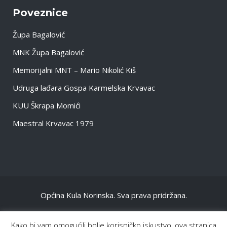
Poveznice
Župa Bagalović
MNK Župa Bagalović
Memorijalni MNT – Mario Nikolić Kiš
Udruga lađara Gospa Karmelska Krvavac
KUU Škrapa Momići
Maestral Krvavac 1979
Općina Kula Norinska. Sva prava pridržana.
NASLOVNA
Kako bi vam omogućili bolje korisničko iskustvo, ova stranica