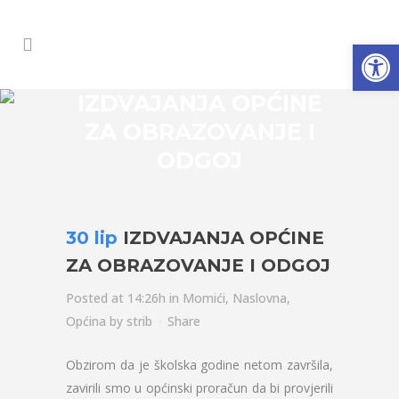
Open
IZDVAJANJA OPĆINE
ZA OBRAZOVANJE I
ODGOJ
30 lip
IZDVAJANJA OPĆINE
ZA OBRAZOVANJE I ODGOJ
Posted at 14:26h
in
Momići
,
Naslovna
,
Općina
by
strib
Share
Obzirom da je školska godine netom završila,
zavirili smo u općinski proračun da bi provjerili