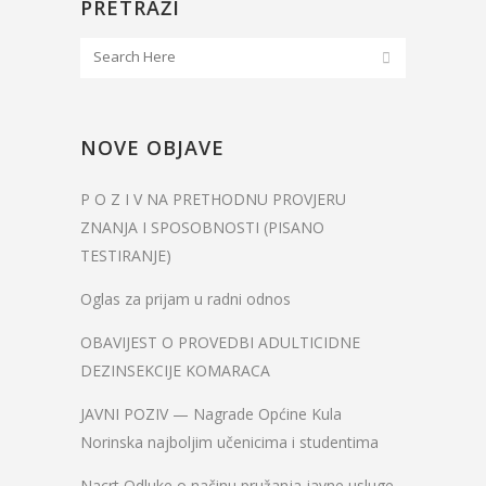
PRETRAŽI
NOVE OBJAVE
P O Z I V NA PRETHODNU PROVJERU
ZNANJA I SPOSOBNOSTI (PISANO
TESTIRANJE)
Oglas za prijam u radni odnos
OBAVIJEST O PROVEDBI ADULTICIDNE
DEZINSEKCIJE KOMARACA
JAVNI POZIV — Nagrade Općine Kula
Norinska najboljim učenicima i studentima
Nacrt Odluke o načinu pružanja javne usluge