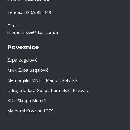
Telefax: 020/693-349
E-mail:
kula.norinska@du.t-com.hr
Poveznice
Župa Bagalović
MNK Župa Bagalović
Memorijalni MNT – Mario Nikolić Kiš
Udruga lađara Gospa Karmelska Krvavac
KUU Škrapa Momići
Maestral Krvavac 1979