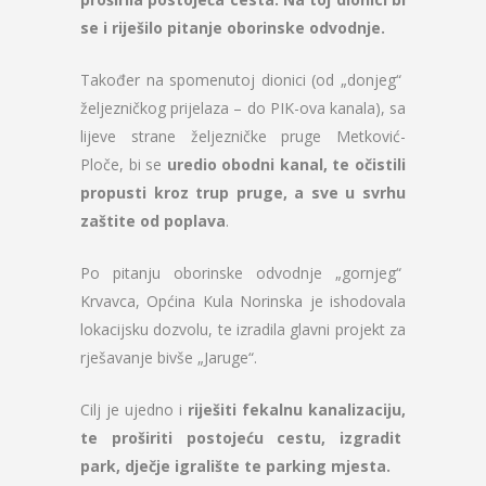
se i riješilo pitanje oborinske odvodnje.
Također na spomenutoj dionici (od „donjeg“
željezničkog prijelaza – do PIK-ova kanala), sa
lijeve strane željezničke pruge Metković-
Ploče, bi se
uredio obodni kanal, te očistili
propusti kroz trup pruge, a sve u svrhu
zaštite od poplava
.
Po pitanju oborinske odvodnje „gornjeg“
Krvavca, Općina Kula Norinska je ishodovala
lokacijsku dozvolu, te izradila glavni projekt za
rješavanje bivše „Jaruge“.
Cilj je ujedno i
riješiti fekalnu kanalizaciju,
te proširiti postojeću cestu, izgradit
park, dječje igralište te parking mjesta.