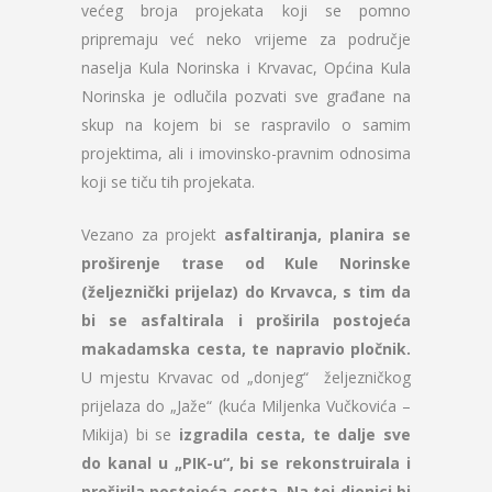
većeg broja projekata koji se pomno
pripremaju već neko vrijeme za područje
naselja Kula Norinska i Krvavac, Općina Kula
Norinska je odlučila pozvati sve građane na
skup na kojem bi se raspravilo o samim
projektima, ali i imovinsko-pravnim odnosima
koji se tiču tih projekata.
Vezano za projekt
asfaltiranja, planira se
proširenje trase od Kule Norinske
(željeznički prijelaz) do Krvavca, s tim da
bi se asfaltirala i proširila postojeća
makadamska cesta, te napravio pločnik.
U mjestu Krvavac od „donjeg“ željezničkog
prijelaza do „Jaže“ (kuća Miljenka Vučkovića –
Mikija) bi se
izgradila cesta, te dalje sve
do kanal u „PIK-u“, bi se rekonstruirala i
proširila postojeća cesta. Na toj dionici bi