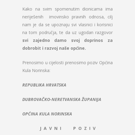
Kako na svim spomenutim dionicama ima
neriješenih imovinsko pravnih odnosa, cilj
nam je da se upoznaju svi vlasnici i korisnici
na tom područja, te da uz ugodan razgovor
svi zajedno damo svoj doprinos za
dobrobit i razvoj naše općine.
Prenosimo u cijelosti prenosimo poziv Općina
Kula Norinska:
REPUBLIKA HRVATSKA
DUBROVAČKO-NERETVANSKA ŽUPANIJA
OPĆINA KULA NORINSKA
J A V N I P O Z I V