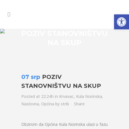
Open
POZIV STANOVNIŠTVU
NA SKUP
07 srp
POZIV
STANOVNIŠTVU NA SKUP
Posted at 22:24h
in
Krvavac
,
Kula Norinska
,
Naslovna
,
Općina
by
strib
Share
Obzirom da Općina Kula Norinska ulazi u fazu