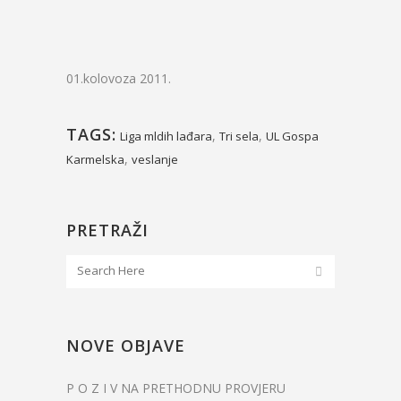
01.kolovoza 2011.
TAGS:
,
,
Liga mldih lađara
Tri sela
UL Gospa
,
Karmelska
veslanje
PRETRAŽI
NOVE OBJAVE
P O Z I V NA PRETHODNU PROVJERU