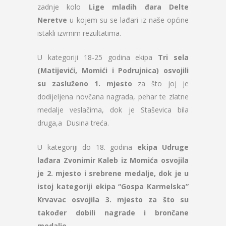
zadnje kolo
Lige mladih đara Delte
Neretve
u kojem su se lađari iz naše općine
istakli izvrnim rezultatima.
U kategoriji 18-25 godina ekipa
Tri sela
(Matijevići, Momići i Podrujnica) osvojili
su zasluženo 1. mjesto
za što joj je
dodijeljena novčana nagrada, pehar te zlatne
medalje veslačima, dok je Staševica bila
druga,a Dusina treća.
U kategoriji do 18. godina
ekipa Udruge
lađara Zvonimir Kaleb iz Momića osvojila
je 2. mjesto i srebrene medalje, dok je u
istoj kategoriji ekipa “Gospa Karmelska”
Krvavac osvojila 3. mjesto za što su
također dobili nagrade i brončane
medalje.