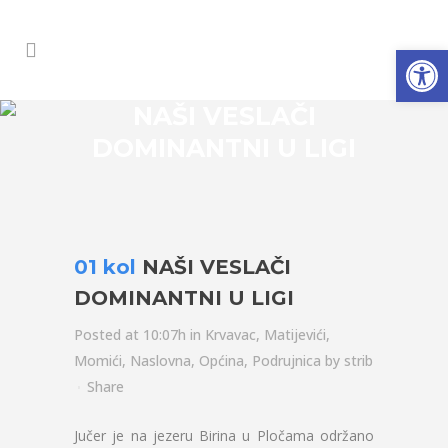
Open
NAŠI VESLAČI
DOMINANTNI U LIGI
01 kol
NAŠI VESLAČI
DOMINANTNI U LIGI
Posted at 10:07h
in
Krvavac
,
Matijevići
,
Momići
,
Naslovna
,
Općina
,
Podrujnica
by
strib
Share
Jučer je na jezeru Birina u Pločama održano