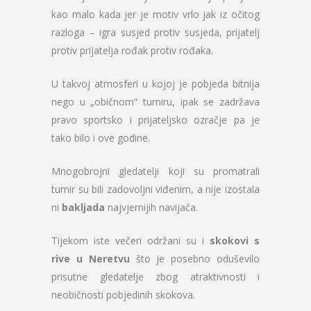
kao malo kada jer je motiv vrlo jak iz očitog
razloga – igra susjed protiv susjeda, prijatelj
protiv prijatelja rođak protiv rođaka.
U takvoj atmosferi u kojoj je pobjeda bitnija
nego u „običnom“ turniru, ipak se zadržava
pravo sportsko i prijateljsko ozračje pa je
tako bilo i ove godine.
Mnogobrojni gledatelji koji su promatrali
turnir su bili zadovoljni viđenim, a nije izostala
ni
bakljada
najvjernijih navijača.
Tijekom iste večeri održani su i
skokovi s
rive u Neretvu
što je posebno oduševilo
prisutne gledatelje zbog atraktivnosti i
neobičnosti pobjedinih skokova.