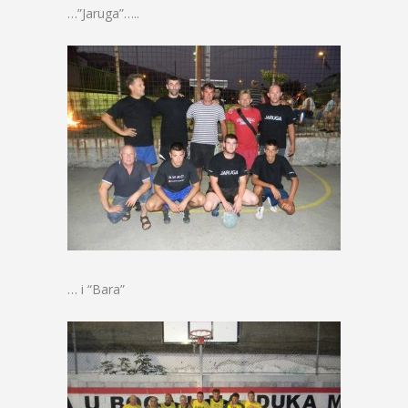
…”Jaruga”…..
… i “Bara”