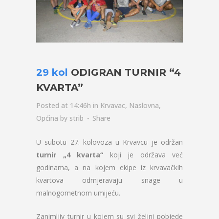
29 kol
ODIGRAN TURNIR “4
KVARTA”
Posted at 14:46h
in
Krvavac
,
Naslovna
,
Općina
by
strib
Share
U subotu 27. kolovoza u Krvavcu je održan
turnir „4 kvarta“
koji je održava već
godinama, a na kojem ekipe iz krvavačkih
kvartova odmjeravaju snage u
malnogometnom umijeću.
Zanimljiv turnir u kojem su svi željni pobjede