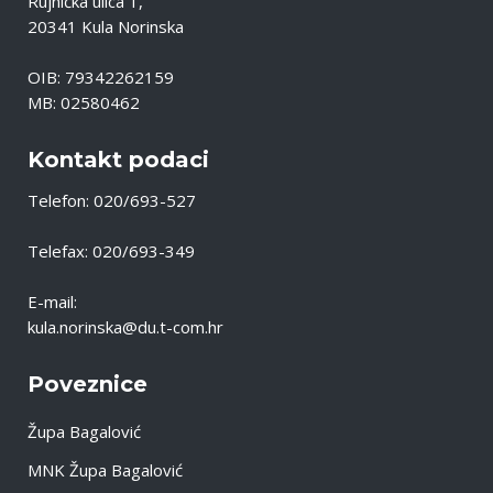
Rujnička ulica 1,
20341 Kula Norinska
OIB: 79342262159
MB: 02580462
Kontakt podaci
Telefon: 020/693-527
Telefax: 020/693-349
E-mail:
kula.norinska@du.t-com.hr
Poveznice
Župa Bagalović
MNK Župa Bagalović