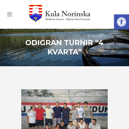
Open
ODIGRAN TURNIR “4
KVARTA”