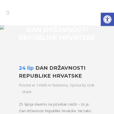
Open
DAN DRŽAVNOSTI
REPUBLIKE HRVATSKE
24 lip
DAN DRŽAVNOSTI
REPUBLIKE HRVATSKE
Posted at 14:00h
in
Naslovna
,
Općina
by
strib
Share
25. lipnja slavimo na poseban način – to je
Dan državnosti Republike Hrvatske. Ne tako