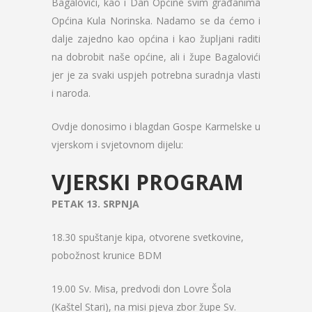
Bagalovići, kao i Dan Općine svim građanima
Općina Kula Norinska. Nadamo se da ćemo i
dalje zajedno kao općina i kao župljani raditi
na dobrobit naše općine, ali i župe Bagalovići
jer je za svaki uspjeh potrebna suradnja vlasti
i naroda.
Ovdje donosimo i blagdan Gospe Karmelske u
vjerskom i svjetovnom dijelu:
VJERSKI PROGRAM
PETAK 13. SRPNJA
18.30 spuštanje kipa, otvorene svetkovine,
pobožnost krunice BDM
19.00 Sv. Misa, predvodi don Lovre Šola
(Kaštel Stari), na misi pjeva zbor župe Sv.